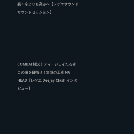
宴！今よりも高みへ【レゲエサウンド
サウンドセッション】
COMBAT解説 | ディージェイたる者
この頂を目指せ！無敗の王者 NG
HEAD【レゲエ Deejay Clash インタ
ビュー】