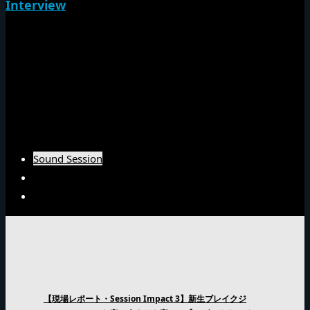
Interview
NG HEADインタビュー
Emperorインタビュー
Barrier Freeインタビュー
Burn Downインタビュー
Fujiyamaインタビュー
Arsenal Japanインタビュー
Sound Session
Sound Clash
Interview
【現場レポート・Session Impact 3】新生ブレイクジ