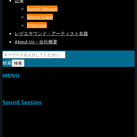
記事
Sound Session
Sound Clash
Interview
レゲエサウンド・アーティスト名鑑
About Us – 会社概要
検索
MENU
TOP
Sound Session
新家山
やすらげん
熱帯夜