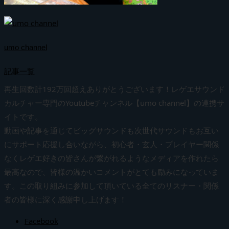
umo channel
記事一覧
再生回数計192万回超えありがとうございます！レゲエサウンド
カルチャー専門のYoutubeチャンネル【umo channel】の連携サ
イトです。
動画や記事を通じてビッグサウンドも次世代サウンドもお互い
にサポート応援し合いながら、初心者・玄人・プレイヤー関係
なくレゲエ好きの皆さんが繋がれるようなメディアを作れたら
最高なので、皆様の温かいコメントがとても励みになっていま
す。この取り組みに参加して頂いている全てのリスナー・関係
者の皆様に深く感謝申し上げます！
Facebook