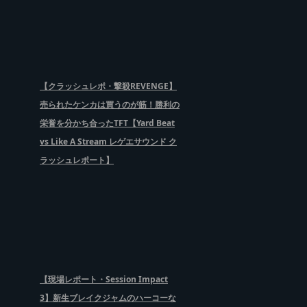
【クラッシュレポ・撃殺REVENGE】
売られたケンカは買うのが筋！勝利の
栄誉を分かち合ったTFT【Yard Beat
vs Like A Stream レゲエサウンド ク
ラッシュレポート】
【現場レポート・Session Impact
3】新生ブレイクジャムのハーコーな