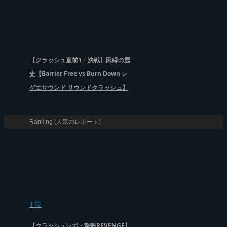
【クラッシュ直前1・決戦】因縁の歴
史【Barrier Free vs Burn Down レ
ゲエサウンド サウンドクラッシュ】
Ranking (人気のレポート)
1位
【クラッシュレポ・撃殺REVENGE】