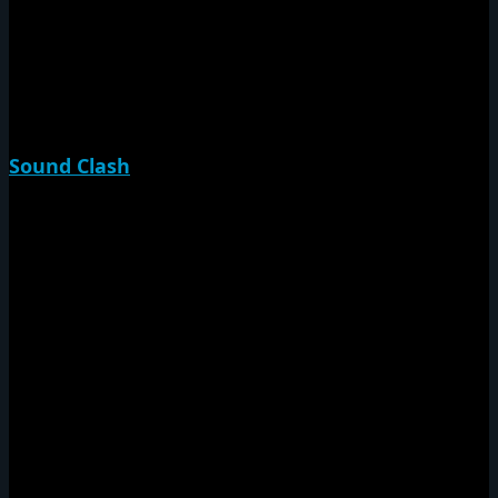
Jam Massive 27th Anniv
泉州Sound Session
King Of Country
Swag Jam
Sound Clash
決戦
Japan Rumble
撃殺
Brooklyn Massacre
Da War Iz On
COMBAT
尼爆CUP
Down Town Sound Clash
Jamrock Cup