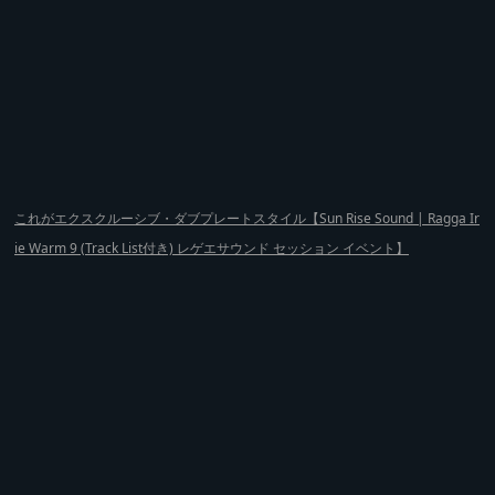
これがエクスクルーシブ・ダブプレートスタイル【Sun Rise Sound | Ragga Ir
ie Warm 9 (Track List付き) レゲエサウンド セッション イベント】