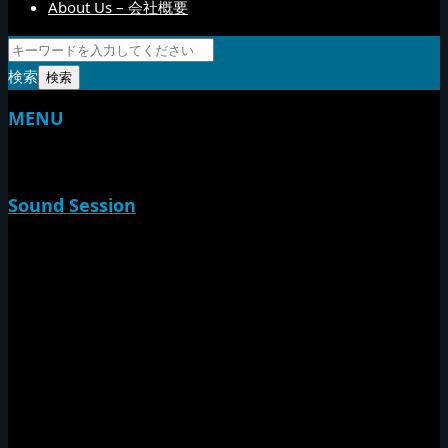
About Us – 会社概要
検索
MENU
TOP
Sound Session
新家山
やすらげん
熱帯夜
Rise O Mission20th
Session Impact
Monday Camp
Tuff Rider
Sound Festival