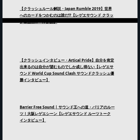
【クラッシュルール解説・Japan Rumble 2019】世界
へのカードをつかむのは誰だ!?【レゲエサウンド クラッ
シュ直前ルール解説】
【クラッシュインタビュー・Artical Pride】自分を肯定
出来るのは自分が望むものでしか成し得ない【レゲエサ
ウンド World Cup Sound Clash サウンドクラッシュ優
勝インタビュー】
Barrier Free Sound | サウンド王への道・バリアのルー
ツ！大阪レゲエシーン【レゲエサウンド ルーツトーク
インタビュー】