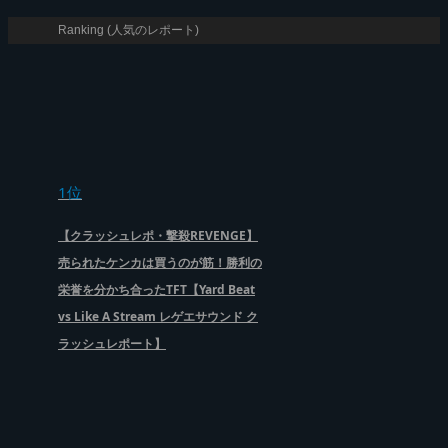
Ranking (人気のレポート)
1位
【クラッシュレポ・撃殺REVENGE】
売られたケンカは買うのが筋！勝利の
栄誉を分かち合ったTFT【Yard Beat
vs Like A Stream レゲエサウンド ク
ラッシュレポート】