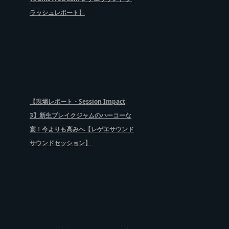
ラッシュレポート】
【現場レポート・Session Impact
3】新生ブレイクジャムのハーコーな
宴！今よりも高みへ【レゲエサウンド
サウンドセッション】