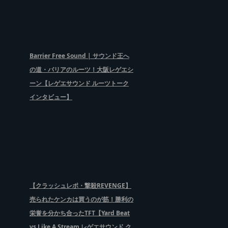
Barrier Free Sound | サウンド王へ
の道・バリアのルーツ！大阪レゲエシ
ーン【レゲエサウンド ルーツトーク
インタビュー】
【クラッシュレポ・撃殺REVENGE】
売られたケンカは買うのが筋！勝利の
栄誉を分かち合ったTFT【Yard Beat
vs Like A Stream レゲエサウンド ク