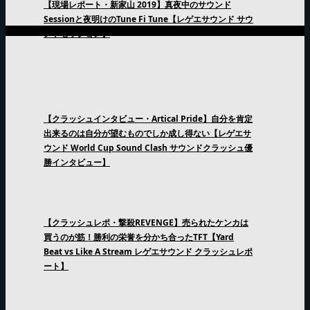
【現場レポート・新家山 2019】真夜中のサウンド
Sessionと夜明けのTune Fi Tune【レゲエサウンド サウ
ンドセッション】
【クラッシュインタビュー・Artical Pride】自分を肯定
出来るのは自分が望むものでしか成し得ない【レゲエサ
ウンド World Cup Sound Clash サウンドクラッシュ優
勝インタビュー】
【クラッシュレポ・撃殺REVENGE】売られたケンカは
買うのが筋！勝利の栄誉を分かち合ったTFT【Yard
Beat vs Like A Stream レゲエサウンド クラッシュレポ
ート】