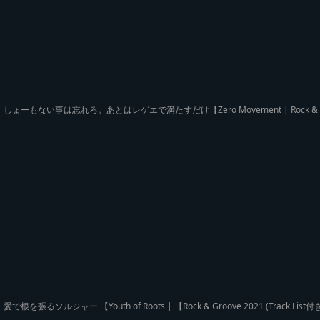
しょーもない事は忘れろ。あとはレゲエで満たすだけ【Zero Movement | Rock & Gro