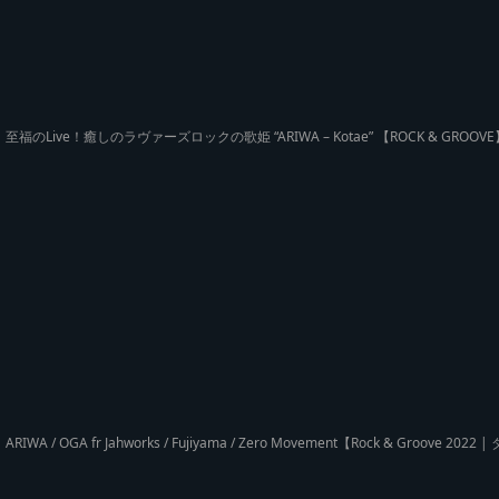
至福のLive！癒しのラヴァーズロックの歌姫 “ARIWA – Kotae” 【ROCK & GROOVE
ARIWA / OGA fr Jahworks / Fujiyama / Zero Movement【Rock & Groove 20