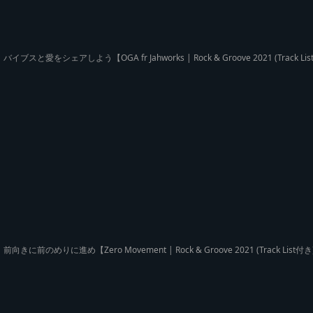
バイブスと愛をシェアしよう【OGA fr Jahworks | Rock & Groove 2021 (Trac
前向きに前のめりに進め【Zero Movement | Rock & Groove 2021 (Track L