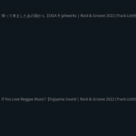
帰って来ましたあの国から【OGA fr Jahworks | Rock & Groove 2022 (Track
If You Love Reggae Music?【Fujiyama Sound | Rock & Groove 2022 (Tr