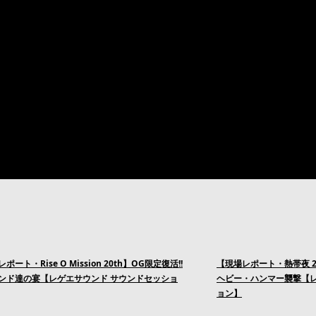
ポート・Rise O Mission 20th】OG限定復活!!
【現場レポート・熱帯夜 
ンド達の宴【レゲエサウンド サウンドセッショ
ヘビー・ハンマー襲撃【レ
ョン】