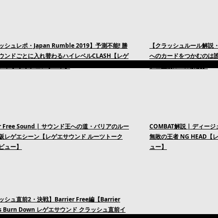
シュレポ・Japan Rumble 2019】予測不能! 勝
【クラッシュルール解説・Jap
ウンドごとに入れ替わるハイレベルCLASH【レゲ
へのカードをつかむのは誰
ンド クラッシュレポート】
シュ直前ルール解説】
ier Free Sound | サウンド王への道・バリアのルー
COMBAT解説 | ディ
阪レゲエシーン【レゲエサウンド ルーツトーク
無敗の王者 NG HEAD【レゲ
ビュー】
ュー】
シュ直前2・決戦】Barrier Free編【Barrier
 vs Burn Down レゲエサウンド クラッシュ直前イ