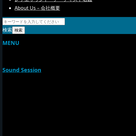
About Us – 会社概要
検索
MENU
TOP
Sound Session
新家山
やすらげん
熱帯夜
Rise O Mission20th
Session Impact
Monday Camp
Tuff Rider