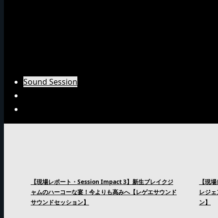
Emperorインタビュー
Barrier Freeインタビュー
Burn Downインタビュー
Fujiyamaインタビュー
Arsenal Japanインタビュー
Sound Session
Sound Clash
Interview
【現場レポート・Session Impact 3】新生ブレイクジ
【現場レ
ャムのハーコーな宴！今よりも高みへ【レゲエサウンド
レジェ
サウンドセッション】
ン】