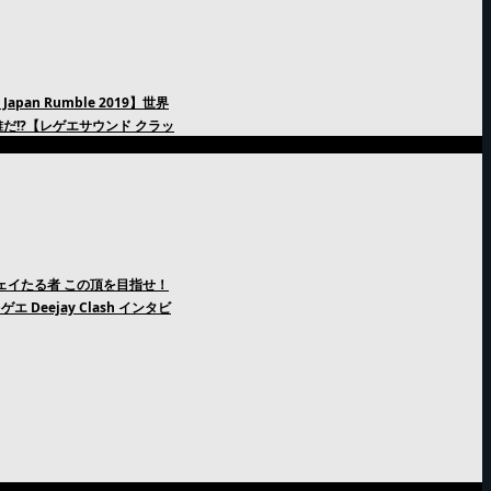
an Rumble 2019】世界
だ!?【レゲエサウンド クラッ
ージェイたる者 この頂を目指せ！
エ Deejay Clash インタビ