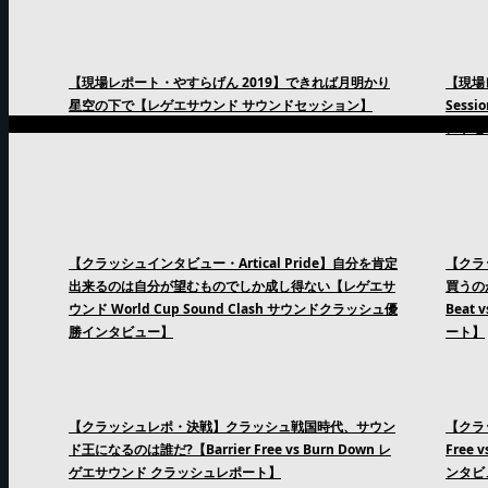
【現場レポート・やすらげん 2019】できれば月明かり
【現場
星空の下で【レゲエサウンド サウンドセッション】
Sess
ンドセ
【クラッシュインタビュー・Artical Pride】自分を肯定
【クラ
出来るのは自分が望むものでしか成し得ない【レゲエサ
買うの
ウンド World Cup Sound Clash サウンドクラッシュ優
Beat
勝インタビュー】
ート】
【クラッシュレポ・決戦】クラッシュ戦国時代、サウン
【クラッ
ド王になるのは誰だ?【Barrier Free vs Burn Down レ
Free
ゲエサウンド クラッシュレポート】
ンタビ