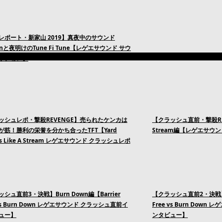
レポート・新家山 2019】真夜中のサウンド
ionと夜明けのTune Fi Tune【レゲエサウンド サウ
ッション】
ッシュレポ・撃殺REVENGE】売られたケンカは
【クラッシュ直前・撃殺REVEN
が筋！勝利の栄誉を分かち合ったTFT【Yard
Stream編【レゲエサウ
 vs Like A Stream レゲエサウンド クラッシュレポ
シュ直前3・決戦】Burn Down編【Barrier
【クラッシュ直前2・決戦】Bar
 vs Burn Down レゲエサウンド クラッシュ直前イ
Free vs Burn Dow
ュー】
ンタビュー】