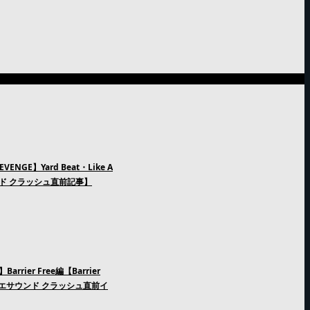
GE】Yard Beat・Like A
ンド クラッシュ直前記事】
rier Free編【Barrier
n レゲエサウンド クラッシュ直前イ