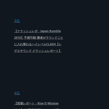
3位
【クラッシュレポ・Japan Rumble
2019】予測不能! 勝者がラウンドごと
に入れ替わるハイレベルCLASH【レ
ゲエサウンド クラッシュレポート】
4位
【現場レポート・Rise O Mission