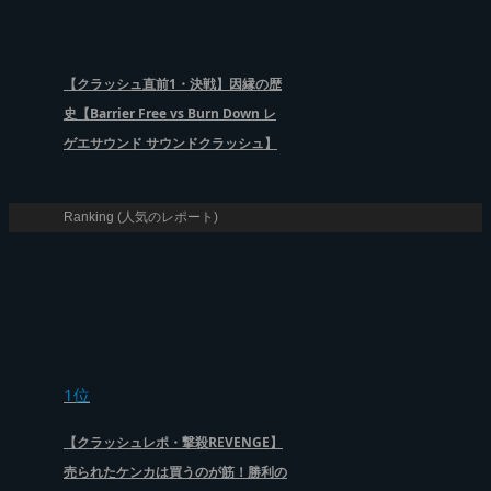
【クラッシュ直前1・決戦】因縁の歴
史【Barrier Free vs Burn Down レ
ゲエサウンド サウンドクラッシュ】
Ranking (人気のレポート)
1位
【クラッシュレポ・撃殺REVENGE】
売られたケンカは買うのが筋！勝利の