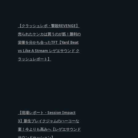
【クラッシュレポ・撃殺REVENGE】
売られたケンカは買うのが筋！勝利の
栄誉を分かち合ったTFT【Yard Beat
vs Like A Stream レゲエサウンド ク
ラッシュレポート】
【現場レポート・Session Impact
3】新生ブレイクジャムのハーコーな
宴！今よりも高みへ【レゲエサウンド
サウンドセッション】