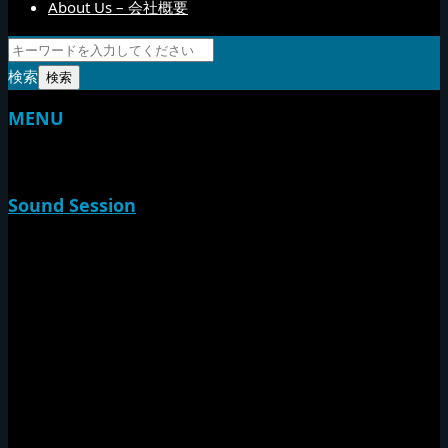
About Us – 会社概要
検索
MENU
TOP
Sound Session
新家山
やすらげん
熱帯夜
Rise O Mission20th
Session Impact
Monday Camp
Tuff Rider
Sound Festival