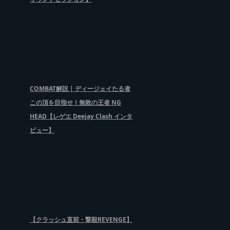
COMBAT解説 | ディージェイたる者
この頂を目指せ！無敗の王者 NG
HEAD【レゲエ Deejay Clash インタ
ビュー】
【クラッシュ直前・撃殺REVENGE】