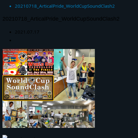
20210718_ArticalPride_WorldCupSoundClash2
20210718_ArticalPride_WorldCupSoundClash2
2021.07.17