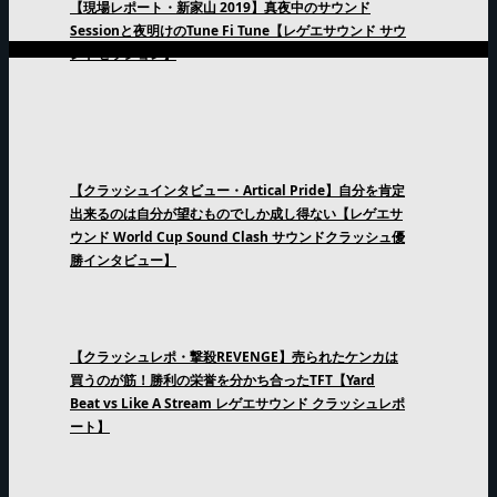
【現場レポート・新家山 2019】真夜中のサウンド
Sessionと夜明けのTune Fi Tune【レゲエサウンド サウ
ンドセッション】
【クラッシュインタビュー・Artical Pride】自分を肯定
出来るのは自分が望むものでしか成し得ない【レゲエサ
ウンド World Cup Sound Clash サウンドクラッシュ優
勝インタビュー】
【クラッシュレポ・撃殺REVENGE】売られたケンカは
買うのが筋！勝利の栄誉を分かち合ったTFT【Yard
Beat vs Like A Stream レゲエサウンド クラッシュレポ
ート】