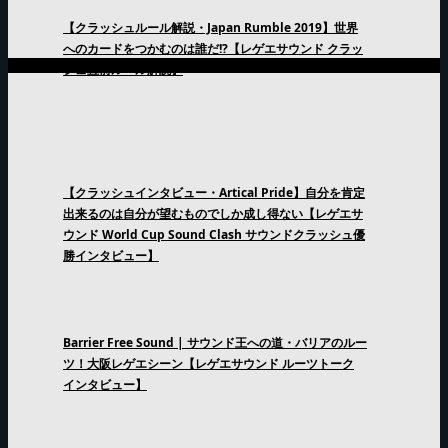
【クラッシュルール解説・Japan Rumble 2019】世界
へのカードをつかむのは誰だ!?【レゲエサウンド クラッ
シュ直前ルール解説】
【クラッシュインタビュー・Artical Pride】自分を肯定
出来るのは自分が望むものでしか成し得ない【レゲエサ
ウンド World Cup Sound Clash サウンドクラッシュ優
勝インタビュー】
Barrier Free Sound | サウンド王への道・バリアのルー
ツ！大阪レゲエシーン【レゲエサウンド ルーツトーク
インタビュー】