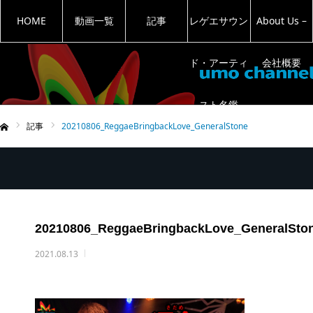
HOME
動画一覧
記事
レゲエサウン
About Us –
ド・アーティ
会社概要
スト名鑑
記事
20210806_ReggaeBringbackLove_GeneralStone
ム
20210806_ReggaeBringbackLove_GeneralSto
2021.08.13