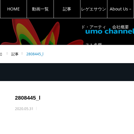
HOME
動画一覧
記事
レゲエサウン
About Us –
ド・アーティ
会社概要
スト名鑑
記事
2808445_l
ム
2808445_l
2020.05.31