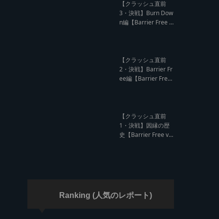
ド クラッシュレポー
【クラッシュ直前
ト】
3・決戦】Burn Dow
n編【Barrier Free v
s Burn Down レゲエ
サウンド クラッシュ
直前インタビュー】
【クラッシュ直前
2・決戦】Barrier Fr
ee編【Barrier Free
vs Burn Down レゲ
エサウンド クラッシ
ュ直前インタビュ
ー】
【クラッシュ直前
1・決戦】因縁の歴
史【Barrier Free vs
Burn Down レゲエ
サウンド サウンドク
ラッシュ】
Ranking (人気のレポート)