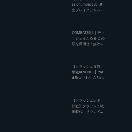
ウンド クラッシュレ
ssion Impact 3】新
ポート】
生ブレイクジャムの
ハーコーな宴！今よ
りも高みへ【レゲエ
サウンド サウンドセ
ッション】
COMBAT解説 | ディ
ージェイたる者 この
頂を目指せ！無敗の
王者 NG HEAD【レ
ゲエ Deejay Clash
インタビュー】
【クラッシュ直前・
撃殺REVENGE】Yar
d Beat・Like A Stre
am編【レゲエサウ
ンド クラッシュ直前
記事】
【クラッシュレポ・
決戦】クラッシュ戦
国時代、サウンド王
になるのは誰だ?【B
arrier Free vs Burn
Down レゲエサウン