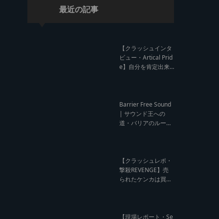
最近の記事
【クラッシュインタ
ビュー・Artical Prid
e】自分を肯定出来
るのは自分が望むも
のでしか成し得ない
【レゲエサウンド W
orld Cup Sound Clas
Barrier Free Sound
h サウンドクラッシ
| サウンド王への
ュ優勝インタビュ
道・バリアのルー
ー】
ツ！大阪レゲエシー
ン【レゲエサウンド
ルーツトーク インタ
ビュー】
【クラッシュレポ・
撃殺REVENGE】売
られたケンカは買う
のが筋！勝利の栄誉
を分かち合ったTFT
【Yard Beat vs Like
A Stream レゲエサ
【現場レポート・Se