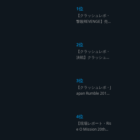
1位
【クラッシュレポ・
撃殺REVENGE】売
られたケンカは買う
のが筋！勝利の栄誉
を分かち合ったTFT
2位
【Yard Beat vs Like
A Stream レゲエサ
【クラッシュレポ・
ウンド クラッシュレ
決戦】クラッシュ戦
ポート】
国時代、サウンド王
になるのは誰だ?【B
arrier Free vs Burn
3位
Down レゲエサウン
ド クラッシュレポー
【クラッシュレポ・J
ト】
apan Rumble 201
9】予測不能! 勝者が
ラウンドごとに入れ
替わるハイレベルCL
4位
ASH【レゲエサウン
ド クラッシュレポー
【現場レポート・Ris
ト】
e O Mission 20th】
OG限定復活!!レジェ