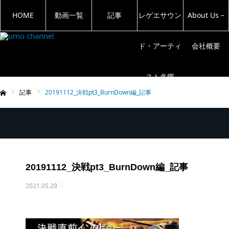
HOME
動画一覧
記事
レゲエサウン
About Us –
ド・アーティ
会社概要
スト名鑑
記事
20191112_決戦pt3_BurnDown編_記事
ム
20191112_決戦pt3_BurnDown編_記事
2021.05.29