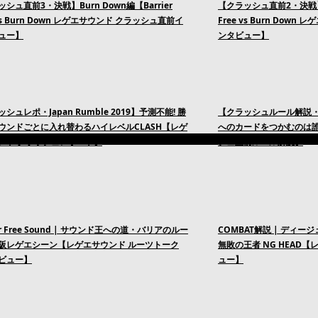
シュ直前3・決戦】Burn Down編【Barrier
【クラッシュ直前2・決戦】Bar
 vs Burn Down レゲエサウンド クラッシュ直前イ
Free vs Burn Dow
ュー】
ンタビュー】
シュレポ・Japan Rumble 2019】予測不能! 勝
【クラッシュルール解説・Jap
ウンドごとに入れ替わるハイレベルCLASH【レゲ
へのカードをつかむのは誰
ンド クラッシュレポート】
シュ直前ルール解説】
ier Free Sound | サウンド王への道・バリアのルー
COMBAT解説 | ディ
阪レゲエシーン【レゲエサウンド ルーツトーク
無敗の王者 NG HEAD【レゲ
ビュー】
ュー】