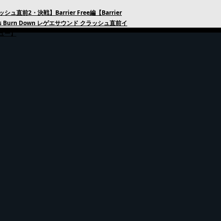
シュ直前2・決戦】Barrier Free編【Barrier
 vs Burn Down レゲエサウンド クラッシュ直前イ
ュー】