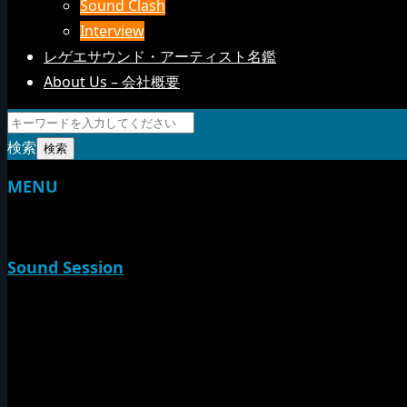
Sound Clash
Interview
レゲエサウンド・アーティスト名鑑
About Us – 会社概要
検索
MENU
TOP
Sound Session
新家山
やすらげん
熱帯夜
Rise O Mission20th