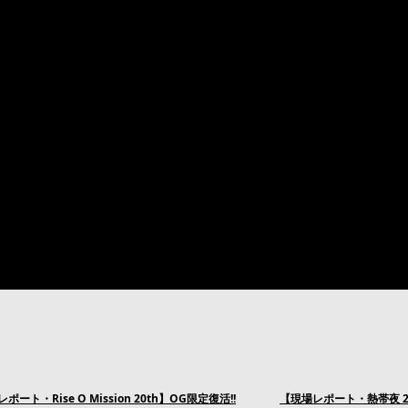
ポート・Rise O Mission 20th】OG限定復活!!
【現場レポート・熱帯夜 