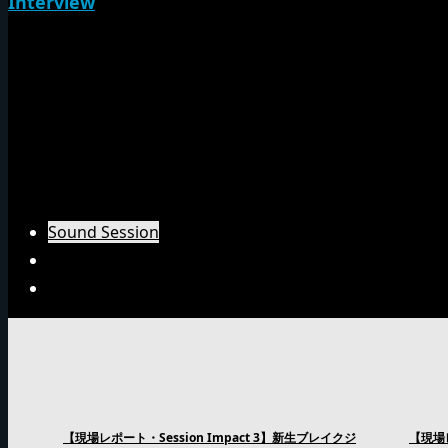
Interview
NG HEADインタビュー
Emperorインタビュー
Barrier Freeインタビュー
Burn Downインタビュー
Fujiyamaインタビュー
Arsenal Japanインタビュー
Sound Session
Sound Clash
Interview
【現場レポート・Session Impact 3】新生ブレイクジ
【現場レ