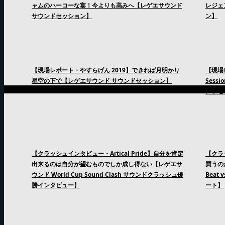
ャムのハーコーな宴！今よりも高みへ【レゲエサウンド
レジェ
サウンドセッション】
ン】
【現場レポート・やすらげん 2019】できれば月明かり
【現場
星空の下で【レゲエサウンド サウンドセッション】
Sess
ンドセ
【クラッシュインタビュー・Artical Pride】自分を肯定
【クラ
出来るのは自分が望むものでしか成し得ない【レゲエサ
買うの
ウンド World Cup Sound Clash サウンドクラッシュ優
Beat
勝インタビュー】
ート】