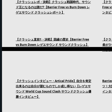
【クラッシュレポ・決戦】クラッシュ戦国時代、サウン
【クラッ
ド王になるのは誰だ?【Barrier Free vs Burn Down レ
Free
ゲエサウンド クラッシュレポート】
ンタビ
【クラッシュ直前1・決戦】因縁の歴史【Barrier Free
【クラッ
vs Burn Down レゲエサウンド サウンドクラッシュ】
者がラ
エサウ
【クラッシュインタビュー・Artical Pride】自分を肯定
Barr
出来るのは自分が望むものでしか成し得ない【レゲエサ
ツ！大
ウンド World Cup Sound Clash サウンドクラッシュ優
インタ
勝インタビュー】