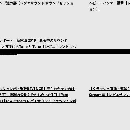
ンド達の宴【レゲエサウンド サウンドセッショ
ヘビー・ハンマー襲撃【レ
ョン】
レポート・新家山 2019】真夜中のサウンド
ionと夜明けのTune Fi Tune【レゲエサウンド サウ
ッション】
ッシュレポ・撃殺REVENGE】売られたケンカは
【クラッシュ直前・撃殺REVEN
が筋！勝利の栄誉を分かち合ったTFT【Yard
Stream編【レゲエサウ
 vs Like A Stream レゲエサウンド クラッシュレポ