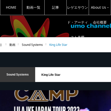
HOME
動画一覧
記事
レゲエサウン
About Us –
ド・アーティ
会社概要
スト名鑑
動画
Sound Systems
King Life Star
ム
Sound Systems
King Life Star