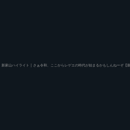
新家山ハイライト | さぁ令和、ここからレゲエの時代が始まるかもしんねーぞ【新家山 20