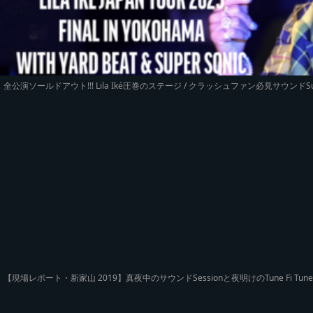
全公演ソールドアウト!!! Lila Iké圧巻のステージ / クラッシュファン必見サウンドSuperson
【現場レポート・新家山 2019】真夜中のサウンドSessionと夜明けのTune Fi 