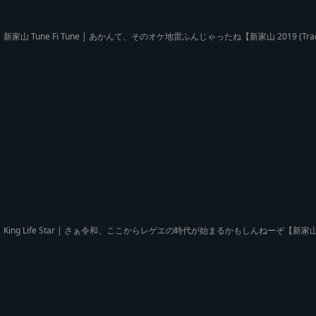
新家山 Tune Fi Tune | あかんて、そのオケ地雷ふんじゃったね【新家山 2019 (Tr
King Life Star | さぁ令和、ここからレゲエの時代が始まるかもしんねーぞ【新家山 2