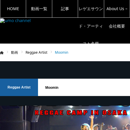
HOME
動画一覧
記事
レゲエサウン
About Us –
ド・アーティ
会社概要
スト名鑑
動画
Reggae Artist
Moomin
ム
Reggae Artist
Moomin