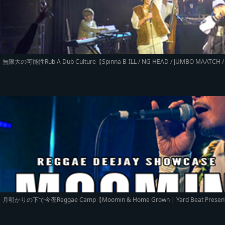
無限大の可能性Rub A Dub Culture【Spinna B-ILL / NG HEAD / JUMBO MAATCH / 
月明かりの下で今夜Reggae Camp【Moomin & Home Grown | Yard Beat Present