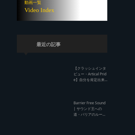
動画一覧
Video Index
最近の記事
【クラッシュインタ
ビュー・Artical Prid
e】自分を肯定出来
るのは自分が望むも
のでしか成し得ない
【レゲエサウンド W
orld Cup Sound Clas
Barrier Free Sound
h サウンドクラッシ
| サウンド王への
ュ優勝インタビュ
道・バリアのルー
ー】
ツ！大阪レゲエシー
ン【レゲエサウンド
ルーツトーク インタ