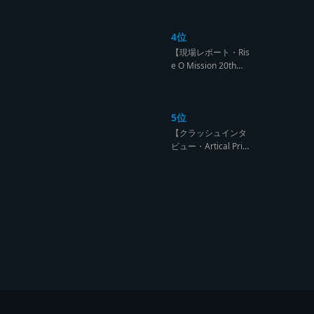
になるのは誰だ?【B
arrier Free vs Burn
4位
Down レゲエサウン
ド クラッシュレポー
【現場レポート・Ris
ト】
e O Mission 20th】
OG限定復活!!レジェ
ンド達の宴【レゲエ
サウンド サウンドセ
5位
ッション】
【クラッシュインタ
ビュー・Artical Prid
e】自分を肯定出来
るのは自分が望むも
のでしか成し得ない
【レゲエサウンド W
orld Cup Sound Clas
h サウンドクラッシ
ュ優勝インタビュ
ー】