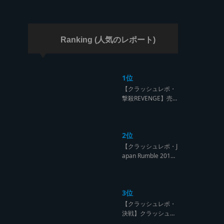
ラッシュ】
Ranking (人気のレポート)
1位
【クラッシュレポ・
撃殺REVENGE】売
られたケンカは買う
のが筋！勝利の栄誉
を分かち合ったTFT
2位
【Yard Beat vs Like
A Stream レゲエサ
【クラッシュレポ・J
ウンド クラッシュレ
apan Rumble 201
ポート】
9】予測不能! 勝者が
ラウンドごとに入れ
替わるハイレベルCL
3位
ASH【レゲエサウン
ド クラッシュレポー
【クラッシュレポ・
ト】
決戦】クラッシュ戦
国時代、サウンド王