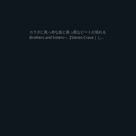
カラダに真っ赤な血と真っ黒なビートが流れる
Brothers and Sistersへ【Stereo Crava | じゃ
のひれ淡路島Live (Track List付き) レゲエサウ
ンド 野外イベント】