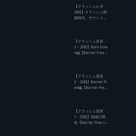
記事】
【クラッシュレポ・
決戦】クラッシュ戦
国時代、サウンド王
になるのは誰だ?【B
arrier Free vs Burn
Down レゲエサウン
ド クラッシュレポー
【クラッシュ直前
ト】
3・決戦】Burn Dow
n編【Barrier Free v
s Burn Down レゲエ
サウンド クラッシュ
直前インタビュー】
【クラッシュ直前
2・決戦】Barrier Fr
ee編【Barrier Free
vs Burn Down レゲ
エサウンド クラッシ
ュ直前インタビュ
ー】
【クラッシュ直前
1・決戦】因縁の歴
史【Barrier Free vs
Burn Down レゲエ
サウンド サウンドク