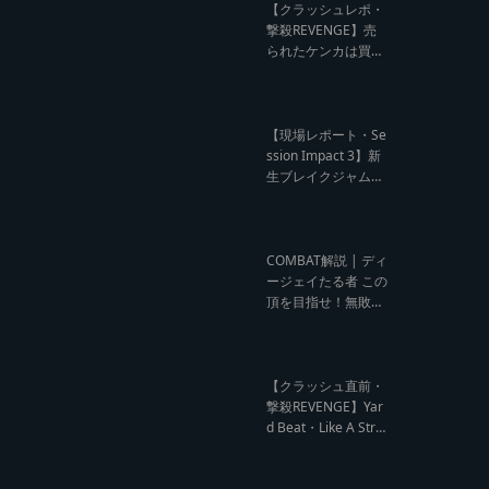
ビュー】
【クラッシュレポ・
撃殺REVENGE】売
られたケンカは買う
のが筋！勝利の栄誉
を分かち合ったTFT
【Yard Beat vs Like
A Stream レゲエサ
【現場レポート・Se
ウンド クラッシュレ
ssion Impact 3】新
ポート】
生ブレイクジャムの
ハーコーな宴！今よ
りも高みへ【レゲエ
サウンド サウンドセ
ッション】
COMBAT解説 | ディ
ージェイたる者 この
頂を目指せ！無敗の
王者 NG HEAD【レ
ゲエ Deejay Clash
インタビュー】
【クラッシュ直前・
撃殺REVENGE】Yar
d Beat・Like A Stre
am編【レゲエサウ
ンド クラッシュ直前