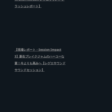
ラッシュレポート】
【現場レポート・Session Impact
3】新生ブレイクジャムのハーコーな
宴！今よりも高みへ【レゲエサウンド
サウンドセッション】