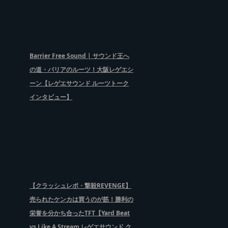
Barrier Free Sound | サウンド王へ
の道・バリアのルーツ！大阪レゲエシ
ーン【レゲエサウンド ルーツトーク
インタビュー】
【クラッシュレポ・撃殺REVENGE】
売られたケンカは買うのが筋！勝利の
栄誉を分かち合ったTFT【Yard Beat
vs Like A Stream レゲエサウンド ク