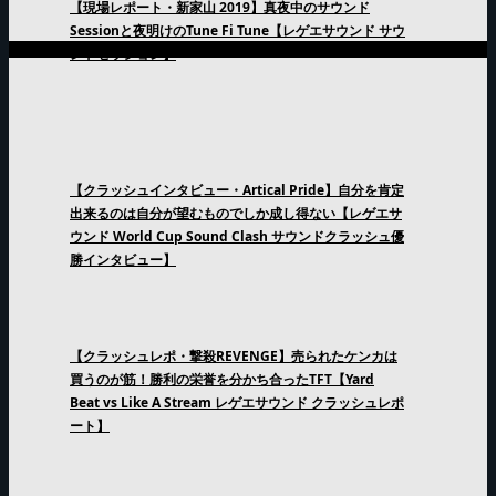
【現場レポート・新家山 2019】真夜中のサウンド
Sessionと夜明けのTune Fi Tune【レゲエサウンド サウ
ンドセッション】
【クラッシュインタビュー・Artical Pride】自分を肯定
出来るのは自分が望むものでしか成し得ない【レゲエサ
ウンド World Cup Sound Clash サウンドクラッシュ優
勝インタビュー】
【クラッシュレポ・撃殺REVENGE】売られたケンカは
買うのが筋！勝利の栄誉を分かち合ったTFT【Yard
Beat vs Like A Stream レゲエサウンド クラッシュレポ
ート】