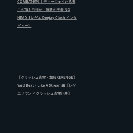
COMBAT解説 | ディージェイたる者
この頂を目指せ！無敗の王者 NG
HEAD【レゲエ Deejay Clash インタ
ビュー】
【クラッシュ直前・撃殺REVENGE】
Yard Beat・Like A Stream編【レゲ
エサウンド クラッシュ直前記事】