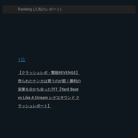
Ranking (人気のレポート)
1位
【クラッシュレポ・撃殺REVENGE】
売られたケンカは買うのが筋！勝利の
栄誉を分かち合ったTFT【Yard Beat
vs Like A Stream レゲエサウンド ク
ラッシュレポート】