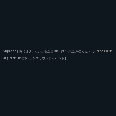
Superior | 俺にはクラッシュ審査員10年早いって誰が言った？【Grand Mark
et (Track List付き) レゲエサウンド イベント】