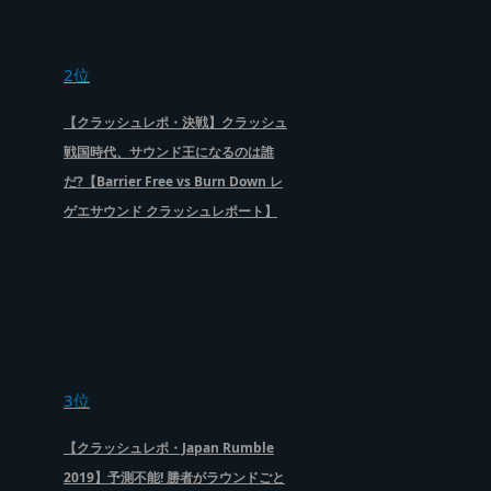
2位
【クラッシュレポ・決戦】クラッシュ
戦国時代、サウンド王になるのは誰
だ?【Barrier Free vs Burn Down レ
ゲエサウンド クラッシュレポート】
3位
【クラッシュレポ・Japan Rumble
2019】予測不能! 勝者がラウンドごと