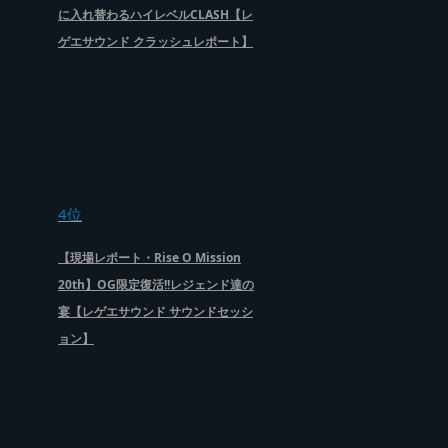
に入れ替わるハイレベルCLASH【レ
ゲエサウンド クラッシュレポート】
4位
【現場レポート・Rise O Mission
20th】OG限定復活!!レジェンド達の
宴【レゲエサウンド サウンドセッシ
ョン】