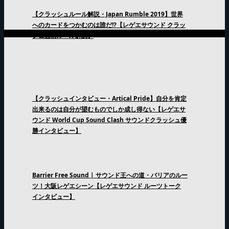
【クラッシュルール解説・Japan Rumble 2019】世界
へのカードをつかむのは誰だ!?【レゲエサウンド クラッ
シュ直前ルール解説】
【クラッシュインタビュー・Artical Pride】自分を肯定
出来るのは自分が望むものでしか成し得ない【レゲエサ
ウンド World Cup Sound Clash サウンドクラッシュ優
勝インタビュー】
Barrier Free Sound | サウンド王への道・バリアのルー
ツ！大阪レゲエシーン【レゲエサウンド ルーツトーク
インタビュー】