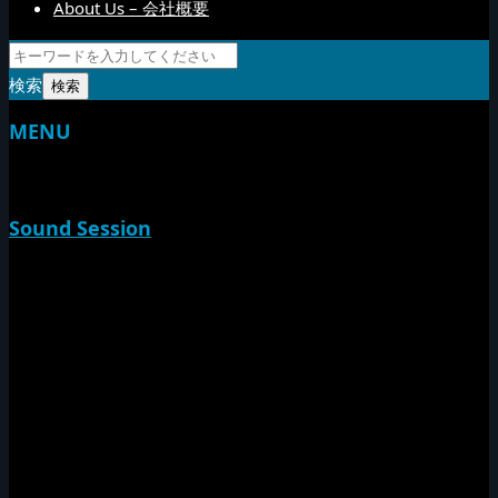
About Us – 会社概要
検索
MENU
TOP
Sound Session
新家山
やすらげん
熱帯夜
Rise O Mission20th
Session Impact
Monday Camp
Tuff Rider
Sound Festival