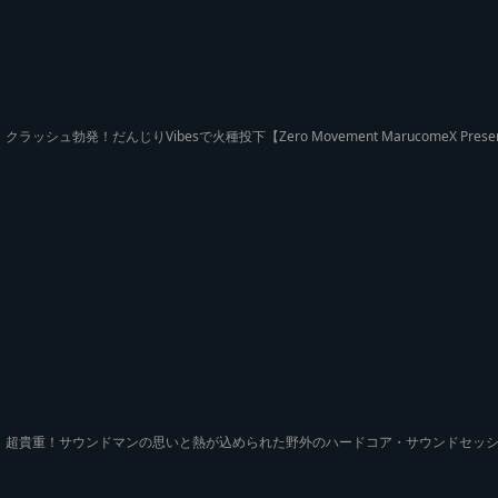
クラッシュ勃発！だんじりVibesで火種投下【Zero Movement MarucomeX Presents
超貴重！サウンドマンの思いと熱が込められた野外のハードコア・サウンドセッション【Base Line