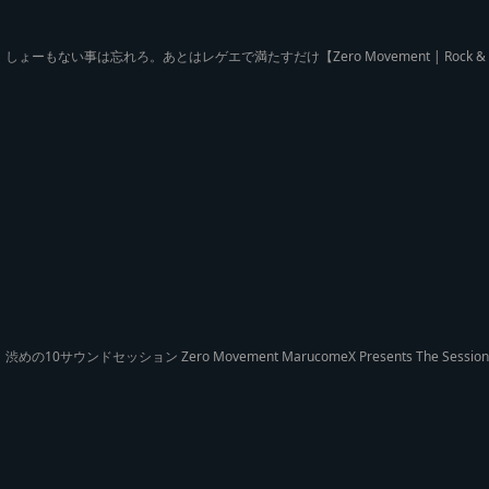
しょーもない事は忘れろ。あとはレゲエで満たすだけ【Zero Movement | Rock & Gro
渋めの10サウンドセッション Zero Movement MarucomeX Presents The Sessi