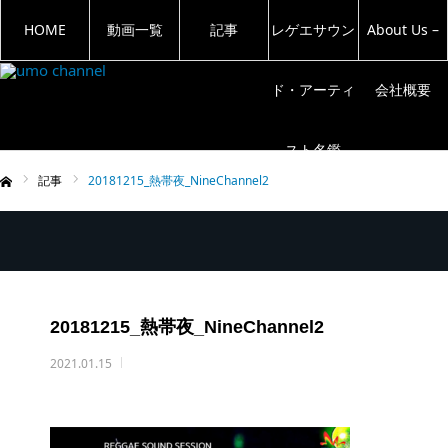
HOME
動画一覧
記事
レゲエサウン
About Us –
ド・アーティ
会社概要
スト名鑑
記事
20181215_熱帯夜_NineChannel2
ム
20181215_熱帯夜_NineChannel2
2021.01.15