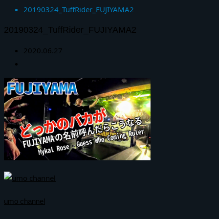
20190324_TuffRider_FUJIYAMA2
20190324_TuffRider_FUJIYAMA2
2020.06.27
umo channel