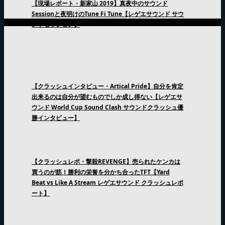
【現場レポート・新家山 2019】真夜中のサウンド
Sessionと夜明けのTune Fi Tune【レゲエサウンド サウ
ンドセッション】
【クラッシュインタビュー・Artical Pride】自分を肯定
出来るのは自分が望むものでしか成し得ない【レゲエサ
ウンド World Cup Sound Clash サウンドクラッシュ優
勝インタビュー】
【クラッシュレポ・撃殺REVENGE】売られたケンカは
買うのが筋！勝利の栄誉を分かち合ったTFT【Yard
Beat vs Like A Stream レゲエサウンド クラッシュレポ
ート】