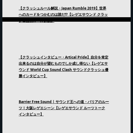
【クラッシュルール解説・Japan Rumble 2019】世界
へのカードをつかむのは誰だ!?【レゲエサウンド クラッ
シュ直前ルール解説】
【クラッシュインタビュー・Artical Pride】自分を肯定
出来るのは自分が望むものでしか成し得ない【レゲエサ
ウンド World Cup Sound Clash サウンドクラッシュ優
勝インタビュー】
Barrier Free Sound | サウンド王への道・バリアのルー
ツ！大阪レゲエシーン【レゲエサウンド ルーツトーク
インタビュー】