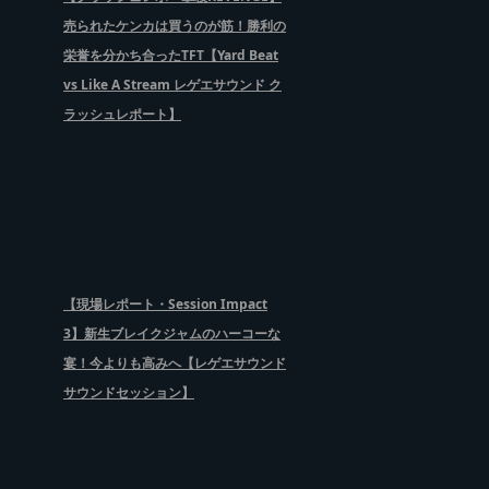
売られたケンカは買うのが筋！勝利の
栄誉を分かち合ったTFT【Yard Beat
vs Like A Stream レゲエサウンド ク
ラッシュレポート】
【現場レポート・Session Impact
3】新生ブレイクジャムのハーコーな
宴！今よりも高みへ【レゲエサウンド
サウンドセッション】