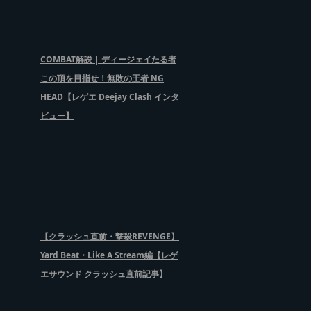
COMBAT解説 | ディージェイたる者
この頂を目指せ！無敗の王者 NG
HEAD【レゲエ Deejay Clash インタ
ビュー】
【クラッシュ直前・撃殺REVENGE】
Yard Beat・Like A Stream編【レゲ
エサウンド クラッシュ直前記事】