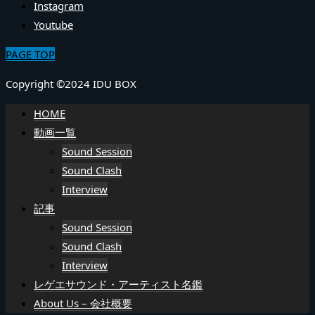
Instagram
Youtube
PAGE TOP
Copyright ©2024 IDU BOX
HOME
動画一覧
Sound Session
Sound Clash
Interview
記事
Sound Session
Sound Clash
Interview
レゲエサウンド・アーティスト名鑑
About Us – 会社概要