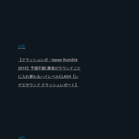
2位
【クラッシュレポ・Japan Rumble
2019】予測不能! 勝者がラウンドごと
に入れ替わるハイレベルCLASH【レ
ゲエサウンド クラッシュレポート】
3位