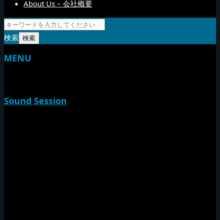
About Us – 会社概要
検索
MENU
TOP
Sound Session
新家山
やすらげん
熱帯夜
Rise O Mission20th
Session Impact
Monday Camp
Tuff Rider
Sound Festival