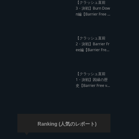
ド クラッシュレポー
【クラッシュ直前
ト】
3・決戦】Burn Dow
n編【Barrier Free v
s Burn Down レゲエ
サウンド クラッシュ
直前インタビュー】
【クラッシュ直前
2・決戦】Barrier Fr
ee編【Barrier Free
vs Burn Down レゲ
エサウンド クラッシ
ュ直前インタビュ
ー】
【クラッシュ直前
1・決戦】因縁の歴
史【Barrier Free vs
Burn Down レゲエ
サウンド サウンドク
ラッシュ】
Ranking (人気のレポート)