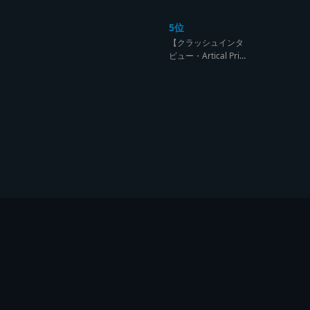
ンド達の宴【レゲエ
サウンド サウンドセ
5位
ッション】
【クラッシュインタ
ビュー・Artical Prid
e】自分を肯定出来
るのは自分が望むも
のでしか成し得ない
【レゲエサウンド W
orld Cup Sound Clas
h サウンドクラッシ
ュ優勝インタビュ
ー】