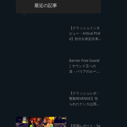
最近の記事
【クラッシュインタ
ビュー・Artical Prid
e】自分を肯定出来
るのは自分が望むも
のでしか成し得ない
【レゲエサウンド W
orld Cup Sound Clas
Barrier Free Sound
h サウンドクラッシ
| サウンド王への
ュ優勝インタビュ
道・バリアのルー
ー】
ツ！大阪レゲエシー
ン【レゲエサウンド
ルーツトーク インタ
ビュー】
【クラッシュレポ・
撃殺REVENGE】売
られたケンカは買う
のが筋！勝利の栄誉
を分かち合ったTFT
【Yard Beat vs Like
A Stream レゲエサ
【現場レポート・Se