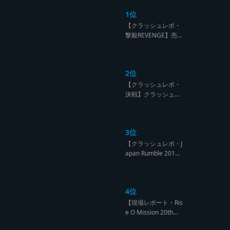
1位
【クラッシュレポ・
撃殺REVENGE】売
られたケンカは買う
のが筋！勝利の栄誉
を分かち合ったTFT
2位
【Yard Beat vs Like
A Stream レゲエサ
【クラッシュレポ・
ウンド クラッシュレ
決戦】クラッシュ戦
ポート】
国時代、サウンド王
になるのは誰だ?【B
arrier Free vs Burn
3位
Down レゲエサウン
ド クラッシュレポー
【クラッシュレポ・J
ト】
apan Rumble 201
9】予測不能! 勝者が
ラウンドごとに入れ
替わるハイレベルCL
4位
ASH【レゲエサウン
ド クラッシュレポー
【現場レポート・Ris
ト】
e O Mission 20th】
OG限定復活!!レジェ