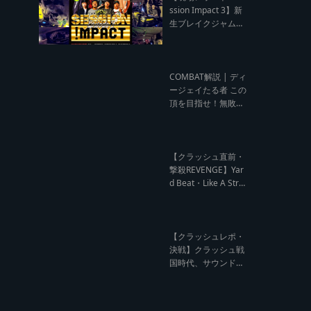
ウンド クラッシュレ
ssion Impact 3】新
ポート】
生ブレイクジャムの
ハーコーな宴！今よ
りも高みへ【レゲエ
サウンド サウンドセ
ッション】
COMBAT解説 | ディ
ージェイたる者 この
頂を目指せ！無敗の
王者 NG HEAD【レ
ゲエ Deejay Clash
インタビュー】
【クラッシュ直前・
撃殺REVENGE】Yar
d Beat・Like A Stre
am編【レゲエサウ
ンド クラッシュ直前
記事】
【クラッシュレポ・
決戦】クラッシュ戦
国時代、サウンド王
になるのは誰だ?【B
arrier Free vs Burn
Down レゲエサウン