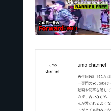
umo channel
再生回数計192万
ー専門のYoutube
動画や記事を通じて
応援し合いながら、
んが繋がれるような
トがとても励みにな