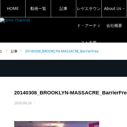
HOME
動画一覧
記事
レゲエサウン
About Us –
ド・アーティ
会社概要
スト名鑑
記事
20140308_BROOKLYN-MASSACRE_BarrierFree
ム
20140308_BROOKLYN-MASSACRE_BarrierFre
2020.06.26