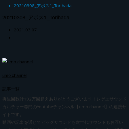
20210308_アボス1_Torihada
20210308_アボス1_Torihada
2021.03.07
umo channel
記事一覧
再生回数計192万回超えありがとうございます！レゲエサウンド
カルチャー専門のYoutubeチャンネル【umo channel】の連携サ
イトです。
動画や記事を通じてビッグサウンドも次世代サウンドもお互い