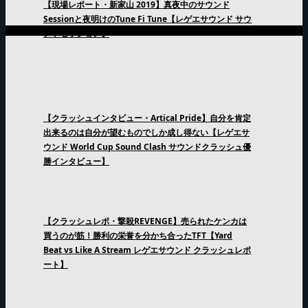
【現場レポート・新家山 2019】真夜中のサウンド
Sessionと夜明けのTune Fi Tune【レゲエサウンド サウ
ンドセッション】
【クラッシュインタビュー・Artical Pride】自分を肯定
出来るのは自分が望むものでしか成し得ない【レゲエサ
ウンド World Cup Sound Clash サウンドクラッシュ優
勝インタビュー】
【クラッシュレポ・撃殺REVENGE】売られたケンカは
買うのが筋！勝利の栄誉を分かち合ったTFT【Yard
Beat vs Like A Stream レゲエサウンド クラッシュレポ
ート】