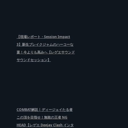
【現場レポート・Session Impact
3】新生ブレイクジャムのハーコーな
宴！今よりも高みへ【レゲエサウンド
サウンドセッション】
COMBAT解説 | ディージェイたる者
この頂を目指せ！無敗の王者 NG
HEAD【レゲエ Deejay Clash インタ