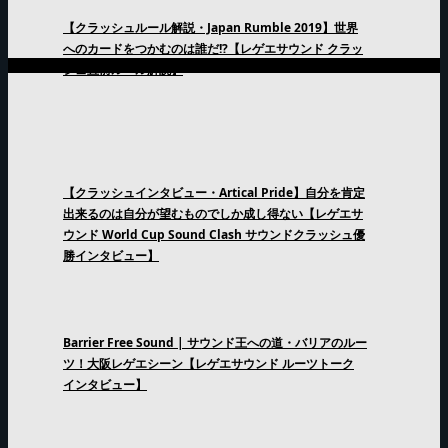
【クラッシュルール解説・Japan Rumble 2019】世界
へのカードをつかむのは誰だ!?【レゲエサウンド クラッ
シュ直前ルール解説】
【クラッシュインタビュー・Artical Pride】自分を肯定
出来るのは自分が望むものでしか成し得ない【レゲエサ
ウンド World Cup Sound Clash サウンドクラッシュ優
勝インタビュー】
Barrier Free Sound | サウンド王への道・バリアのルー
ツ！大阪レゲエシーン【レゲエサウンド ルーツトーク
インタビュー】