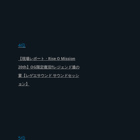
4位
【現場レポート・Rise O Mission
20th】OG限定復活!!レジェンド達の
宴【レゲエサウンド サウンドセッシ
ョン】
5位