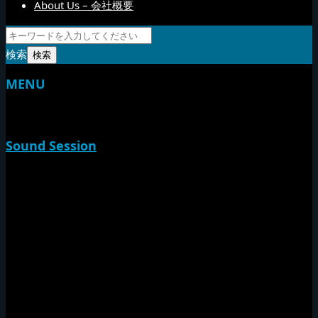
About Us – 会社概要
検索
MENU
TOP
Sound Session
新家山
やすらげん
熱帯夜
Rise O Mission20th
Session Impact
Monday Camp
Tuff Rider
Sound Festival