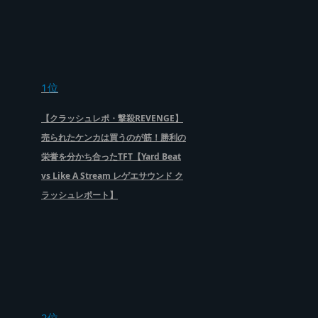
1位
【クラッシュレポ・撃殺REVENGE】
売られたケンカは買うのが筋！勝利の
栄誉を分かち合ったTFT【Yard Beat
vs Like A Stream レゲエサウンド ク
ラッシュレポート】
2位