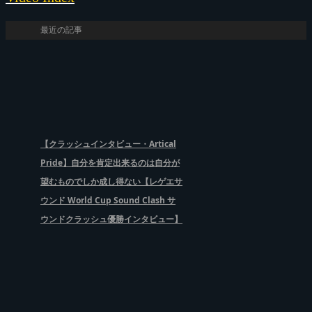
最近の記事
【クラッシュインタビュー・Artical
Pride】自分を肯定出来るのは自分が
望むものでしか成し得ない【レゲエサ
ウンド World Cup Sound Clash サ
ウンドクラッシュ優勝インタビュー】