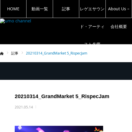
HOME
動画一覧
記事
レゲエサウン
About Us –
ド・アーティ
会社概要
スト名鑑
記事
20210314_GrandMarket 5_RispecJam
ム
20210314_GrandMarket 5_RispecJam
2021.05.14