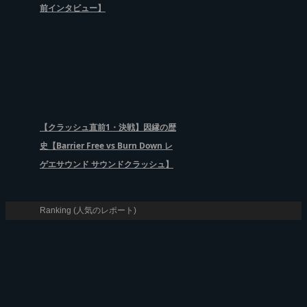
前インタビュー】
【クラッシュ直前1・決戦】因縁の歴
史【Barrier Free vs Burn Down レ
ゲエサウンド サウンドクラッシュ】
Ranking (人気のレポート)