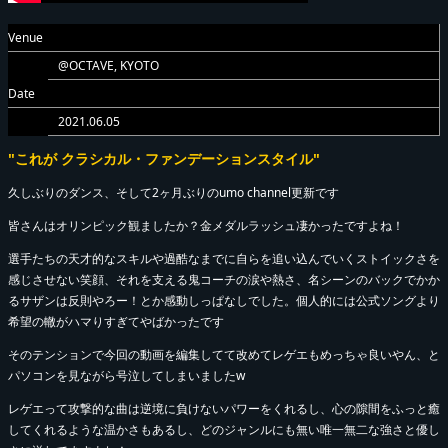
Venue
@OCTAVE, KYOTO
Date
2021.06.05
"これが クラシカル・ファンデーションスタイル"
久しぶりのダンス、そして2ヶ月ぶりのumo channel更新です
皆さんはオリンピック観ましたか？金メダルラッシュ凄かったですよね！
選手たちの天才的なスキルや過酷なまでに自らを追い込んでいくストイックさを
感じさせない笑顔、それを支える鬼コーチの涙や熱さ、名シーンのバックでかか
るサザンは反則やろー！とか感動しっぱなしでした。個人的には公式ソングより
希望の轍がハマりすぎてやばかったです
そのテンションで今回の動画を編集してて改めてレゲエもめっちゃ良いやん、と
パソコンを見ながら号泣してしまいましたw
レゲエって攻撃的な曲は逆境に負けないパワーをくれるし、心の隙間をふっと癒
してくれるような温かさもあるし、どのジャンルにも無い唯一無二な強さと優し