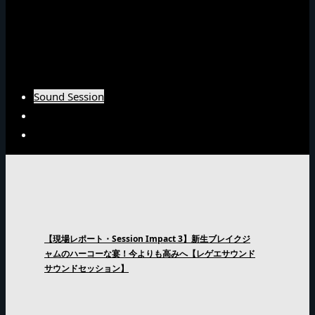
Barrier Freeインタビュー
Burn Downインタビュー
Fujiyamaインタビュー
Arsenal Japanインタビュー
Sound Session
Sound Clash
Interview
【現場レポート・Session Impact 3】新生ブレイクジ
ャムのハーコーな宴！今よりも高みへ【レゲエサウンド
サウンドセッション】