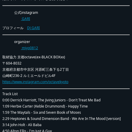
公式instagram
GARI
プロフィール
DJ GARI
organizer
miyo0812
取材協力 京都octave(ex-BLACK BOXxx)
〒604-8032
京都府京都市中京区 河原町三条下る2丁目
山崎町236-2 ルミエールドビル4F
https://www.instagram.com/octavekyoto
Track List
0:00 Derrick Harriott, The Jiving Juniors - Don't Treat Me Bad
1:09 Herbie Carter (Keble Drummond) - Happy Time
1:59 The Maytals - Six and Seven Book of Moses
2:29 Heptones & Sound Dimension Band - We Are In The Mood [version]
3:14 John Holt - Ali Baba
4:50 Alton Ellis - I'm Just A Guy