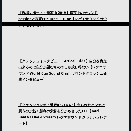
【現場レポート・新家山 2019】真夜中のサウンド
Sessionと夜明けのTune Fi Tune【レゲエサウンド サウ
ンドセッション】
【クラッシュインタビュー・Artical Pride】自分を肯定
出来るのは自分が望むものでしか成し得ない【レゲエサ
ウンド World Cup Sound Clash サウンドクラッシュ優
勝インタビュー】
【クラッシュレポ・撃殺REVENGE】売られたケンカは
買うのが筋！勝利の栄誉を分かち合ったTFT【Yard
Beat vs Like A Stream レゲエサウンド クラッシュレポ
ート】