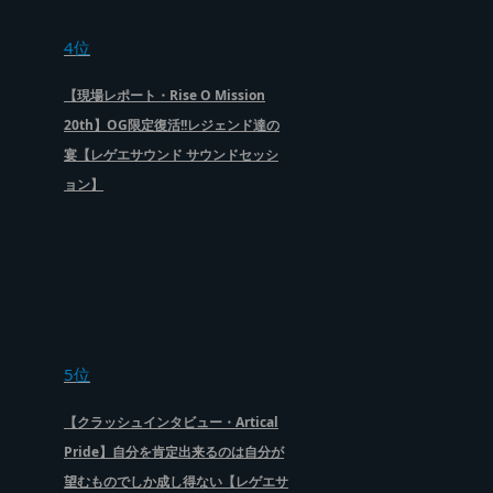
4位
【現場レポート・Rise O Mission
20th】OG限定復活!!レジェンド達の
宴【レゲエサウンド サウンドセッシ
ョン】
5位
【クラッシュインタビュー・Artical
Pride】自分を肯定出来るのは自分が
望むものでしか成し得ない【レゲエサ