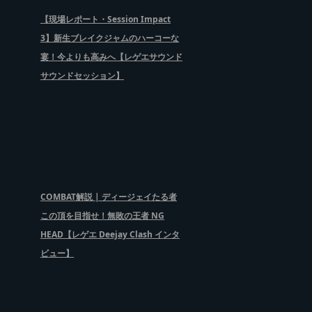
【現場レポート・Session Impact
3】新生ブレイクジャムのハーコーな
宴！今よりも高みへ【レゲエサウンド
サウンドセッション】
COMBAT解説 | ディージェイたる者
この頂を目指せ！無敗の王者 NG
HEAD【レゲエ Deejay Clash インタ
ビュー】