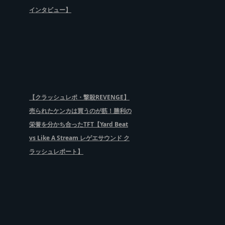
インタビュー】
【クラッシュレポ・撃殺REVENGE】
売られたケンカは買うのが筋！勝利の
栄誉を分かち合ったTFT【Yard Beat
vs Like A Stream レゲエサウンド ク
ラッシュレポート】