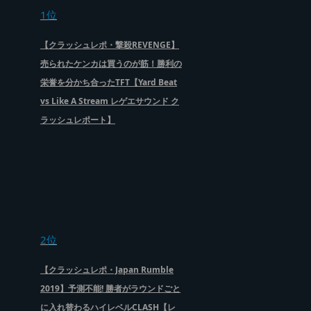
1位
【クラッシュレポ・撃殺REVENGE】
売られたケンカは買うのが筋！勝利の
栄誉を分かち合ったTFT【Yard Beat
vs Like A Stream レゲエサウンド ク
ラッシュレポート】
2位
【クラッシュレポ・Japan Rumble
2019】予測不能! 勝者がラウンドごと
に入れ替わるハイレベルCLASH【レ