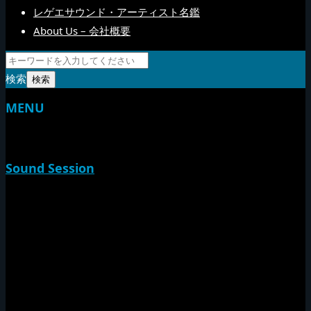
レゲエサウンド・アーティスト名鑑
About Us – 会社概要
検索
MENU
TOP
Sound Session
新家山
やすらげん
熱帯夜
Rise O Mission20th
Session Impact
Monday Camp