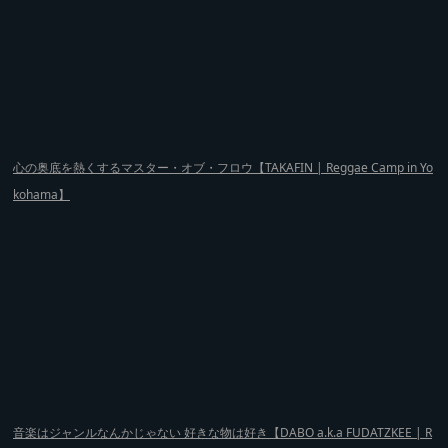
心の奥底を熱くするマスター・オブ・フロウ【TAKAFIN | Reggae Camp in Yo
kohama】
音楽はジャンルなんかじゃない 好きな物は好き【DABO a.k.a FUDATZKEE | R