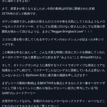
さに溢れてますよね！
さて、前置きが長くなりましたが...今回の動画は6月頭に開催された京都
OCTAVEのダンス動画です。
ガマンの連続で少しお疲れの皆さんのココロや体を元気にしてくれるようなメロ
ーなロックステディーや、どうしても現場に行けない皆さんに少しでも現場の雰
囲気を味わって頂けるような、まさに"Reggae Bringback Love"！！！
ココロに愛を取り戻してくれるサウンドマンのセレクションが詰まった6本シリ
ーズです。
この動画を作るにあたって、こんな大変な時期に安全にダンスを開催してくれた
オーガナイザーであり貴重なレゲエ好き女子 "みよりん"こと @miyo0812さん
そして、ガトリングガンのように連投するツイートでポジティブな発信とコアな
知識をシェアし続けて、リスナーでこんなにレゲエに貢献している人は居ないん
じゃないかという @Johnson 先生に最大級の感謝を申し上げます！
まずシリーズ最初の動画は 京都OCTAVEを拠点とするセレクター兼オーガナイザ
ーとして様々なイベントに携わり地元レゲエシーン拡大に寄与している"DJ
GARI"のレコードアーリー
次世代サウンドながら、初期のスカからメローなロックステディ・ルーツなどこ
だわりのバイナルスタイルをご覧ください！