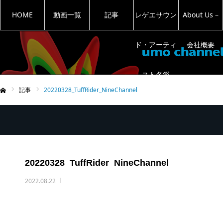
HOME
動画一覧
記事
レゲエサウン
About Us –
ド・アーティ
会社概要
スト名鑑
記事
20220328_TuffRider_NineChannel
ム
20220328_TuffRider_NineChannel
2022.08.22