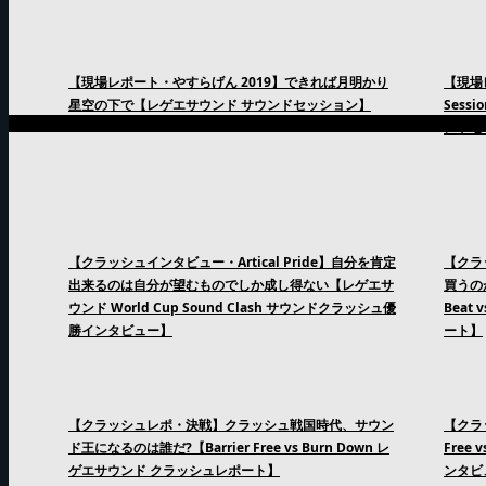
【現場レポート・やすらげん 2019】できれば月明かり
【現場
星空の下で【レゲエサウンド サウンドセッション】
Sess
ンドセ
【クラッシュインタビュー・Artical Pride】自分を肯定
【クラ
出来るのは自分が望むものでしか成し得ない【レゲエサ
買うの
ウンド World Cup Sound Clash サウンドクラッシュ優
Beat
勝インタビュー】
ート】
【クラッシュレポ・決戦】クラッシュ戦国時代、サウン
【クラッ
ド王になるのは誰だ?【Barrier Free vs Burn Down レ
Free
ゲエサウンド クラッシュレポート】
ンタビ