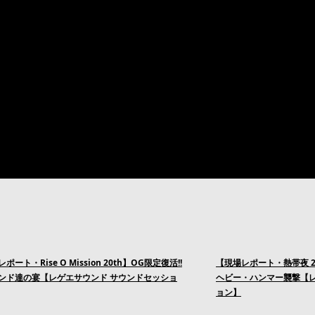
ポート・Rise O Mission 20th】OG限定復活!!
【現場レポート・熱帯夜 
ンド達の宴【レゲエサウンド サウンドセッショ
ヘビー・ハンマー襲撃【レ
ョン】