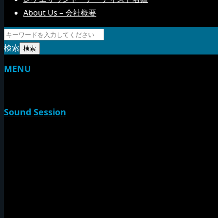
About Us – 会社概要
検索
MENU
TOP
Sound Session
新家山
やすらげん
熱帯夜
Rise O Mission20th
Session Impact
Monday Camp
Tuff Rider