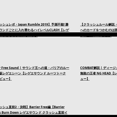
シュレポ・Japan Rumble 2019】予測不能! 勝
【クラッシュルール解説・Jap
ウンドごとに入れ替わるハイレベルCLASH【レゲ
へのカードをつかむのは誰
ンド クラッシュレポート】
シュ直前ルール解説】
ier Free Sound | サウンド王への道・バリアのルー
COMBAT解説 | ディ
阪レゲエシーン【レゲエサウンド ルーツトーク
無敗の王者 NG HEAD【レゲ
ビュー】
ュー】
シュ直前2・決戦】Barrier Free編【Barrier
 vs Burn Down レゲエサウンド クラッシュ直前イ