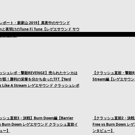
レポート・新家山 2019】真夜中のサウンド
ionと夜明けのTune Fi Tune【レゲエサウンド サウ
ッション】
ッシュレポ・撃殺REVENGE】売られたケンカは
【クラッシュ直前・撃殺REVEN
が筋！勝利の栄誉を分かち合ったTFT【Yard
Stream編【レゲエサウ
 vs Like A Stream レゲエサウンド クラッシュレポ
シュ直前3・決戦】Burn Down編【Barrier
【クラッシュ直前2・決戦】Bar
 vs Burn Down レゲエサウンド クラッシュ直前イ
Free vs Burn Dow
ュー】
ンタビュー】