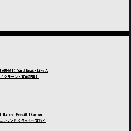
GE】Yard Beat・Like A
ンド クラッシュ直前記事】
rier Free編【Barrier
n レゲエサウンド クラッシュ直前イ