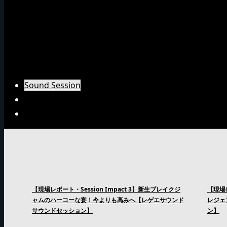
Emperorインタビュー
Barrier Freeインタビュー
Burn Downインタビュー
Fujiyamaインタビュー
Arsenal Japanインタビュー
Sound Session
Sound Clash
Interview
【現場レポート・Session Impact 3】新生ブレイクジ
【現場レ
ャムのハーコーな宴！今よりも高みへ【レゲエサウンド
レジェ
サウンドセッション】
ン】