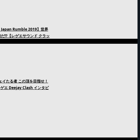
an Rumble 2019】世界
だ!?【レゲエサウンド クラッ
ージェイたる者 この頂を目指せ！
エ Deejay Clash インタビ