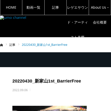
HOME
動画一覧
記事
レゲエサウン
About Us –
ド・アーティ
会社概要
スト名鑑
記事
20220430_新家山1st_BarrierFree
ム
20220430_新家山1st_BarrierFree
2022.09.06