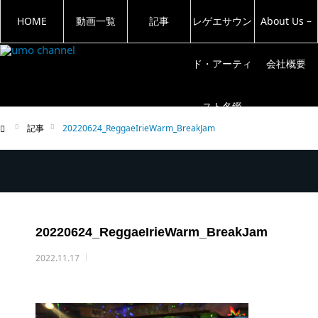
HOME
動画一覧
記事
レゲエサウン
About Us –
ド・アーティ
会社概要
スト名鑑
記事
20220624_ReggaeIrieWarm_BreakJam
ム
20220624_ReggaeIrieWarm_BreakJam
2022.11.17