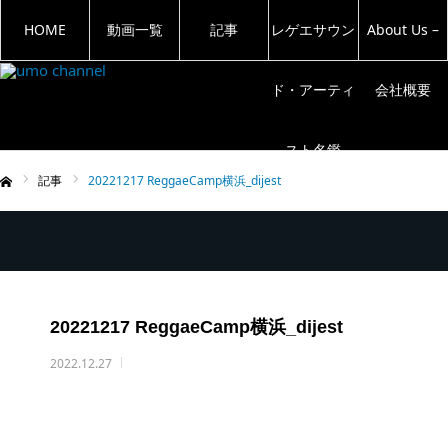
HOME
動画一覧
記事
レゲエサウン
About Us –
ド・アーティ
会社概要
スト名鑑
記事
20221217 ReggaeCamp横浜_dijest
ム
20221217 ReggaeCamp横浜_dijest
2022.12.27