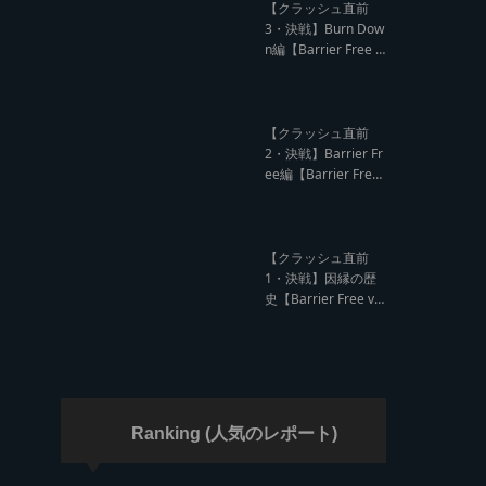
ド クラッシュレポー
【クラッシュ直前
ト】
3・決戦】Burn Dow
n編【Barrier Free v
s Burn Down レゲエ
サウンド クラッシュ
直前インタビュー】
【クラッシュ直前
2・決戦】Barrier Fr
ee編【Barrier Free
vs Burn Down レゲ
エサウンド クラッシ
ュ直前インタビュ
ー】
【クラッシュ直前
1・決戦】因縁の歴
史【Barrier Free vs
Burn Down レゲエ
サウンド サウンドク
ラッシュ】
Ranking (人気のレポート)