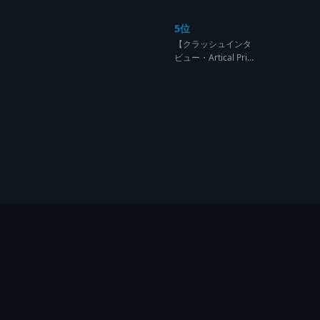
ンド達の宴【レゲエ
サウンド サウンドセ
5位
ッション】
【クラッシュインタ
ビュー・Artical Prid
e】自分を肯定出来
るのは自分が望むも
のでしか成し得ない
【レゲエサウンド W
orld Cup Sound Clas
h サウンドクラッシ
ュ優勝インタビュ
ー】