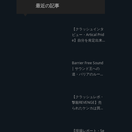
最近の記事
【クラッシュインタ
ビュー・Artical Prid
e】自分を肯定出来
るのは自分が望むも
のでしか成し得ない
【レゲエサウンド W
orld Cup Sound Clas
Barrier Free Sound
h サウンドクラッシ
| サウンド王への
ュ優勝インタビュ
道・バリアのルー
ー】
ツ！大阪レゲエシー
ン【レゲエサウンド
ルーツトーク インタ
ビュー】
【クラッシュレポ・
撃殺REVENGE】売
られたケンカは買う
のが筋！勝利の栄誉
を分かち合ったTFT
【Yard Beat vs Like
A Stream レゲエサ
【現場レポート・Se