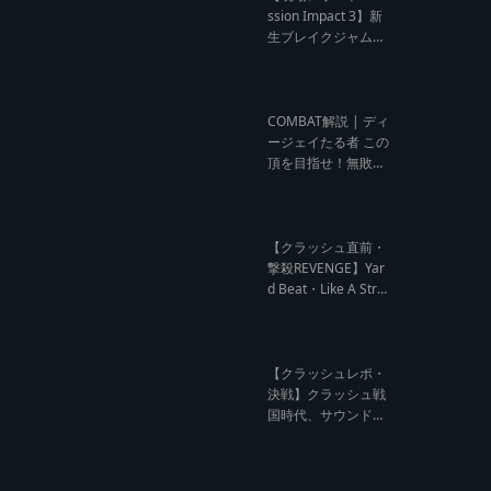
ウンド クラッシュレ
ssion Impact 3】新
ポート】
生ブレイクジャムの
ハーコーな宴！今よ
りも高みへ【レゲエ
サウンド サウンドセ
ッション】
COMBAT解説 | ディ
ージェイたる者 この
頂を目指せ！無敗の
王者 NG HEAD【レ
ゲエ Deejay Clash
インタビュー】
【クラッシュ直前・
撃殺REVENGE】Yar
d Beat・Like A Stre
am編【レゲエサウ
ンド クラッシュ直前
記事】
【クラッシュレポ・
決戦】クラッシュ戦
国時代、サウンド王
になるのは誰だ?【B
arrier Free vs Burn
Down レゲエサウン