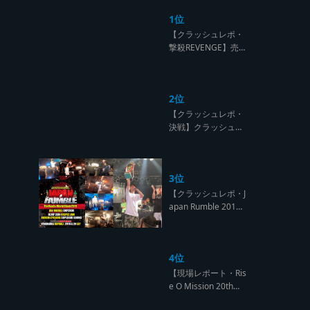
1位
【クラッシュレポ・
撃殺REVENGE】売
られたケンカは買う
のが筋！勝利の栄誉
を分かち合ったTFT
2位
【Yard Beat vs Like
A Stream レゲエサ
【クラッシュレポ・
ウンド クラッシュレ
決戦】クラッシュ戦
ポート】
国時代、サウンド王
になるのは誰だ?【B
arrier Free vs Burn
3位
Down レゲエサウン
ド クラッシュレポー
【クラッシュレポ・J
ト】
apan Rumble 201
9】予測不能! 勝者が
ラウンドごとに入れ
替わるハイレベルCL
4位
ASH【レゲエサウン
ド クラッシュレポー
【現場レポート・Ris
ト】
e O Mission 20th】
OG限定復活!!レジェ