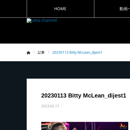
HOME
動画
記事
20230113 Bitty McLean_dijest1
ホーム
20230113 Bitty McLean_dijest1
2023.02.17