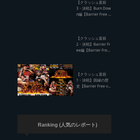
ド クラッシュレポー
【クラッシュ直前
ト】
3・決戦】Burn Dow
n編【Barrier Free v
s Burn Down レゲエ
サウンド クラッシュ
直前インタビュー】
【クラッシュ直前
2・決戦】Barrier Fr
ee編【Barrier Free
vs Burn Down レゲ
エサウンド クラッシ
ュ直前インタビュ
ー】
【クラッシュ直前
1・決戦】因縁の歴
史【Barrier Free vs
Burn Down レゲエ
サウンド サウンドク
ラッシュ】
Ranking (人気のレポート)