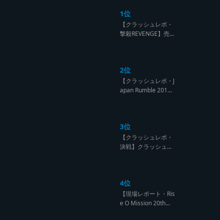
1位
【クラッシュレポ・
撃殺REVENGE】売
られたケンカは買う
のが筋！勝利の栄誉
を分かち合ったTFT
2位
【Yard Beat vs Like
A Stream レゲエサ
【クラッシュレポ・J
ウンド クラッシュレ
apan Rumble 201
ポート】
9】予測不能! 勝者が
ラウンドごとに入れ
替わるハイレベルCL
3位
ASH【レゲエサウン
ド クラッシュレポー
【クラッシュレポ・
ト】
決戦】クラッシュ戦
国時代、サウンド王
になるのは誰だ?【B
arrier Free vs Burn
4位
Down レゲエサウン
ド クラッシュレポー
【現場レポート・Ris
ト】
e O Mission 20th】
OG限定復活!!レジェ