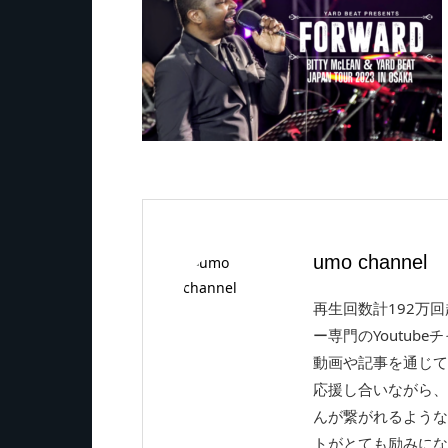
umo channel
再生回数計192万
ー専門のYoutube
動画や記事を通じて
応援し合いながら、
んが繋がれるような
トがとても励みにな