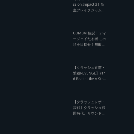
ウンド クラッシュレ
ssion Impact 3】新
ポート】
生ブレイクジャムの
ハーコーな宴！今よ
りも高みへ【レゲエ
サウンド サウンドセ
ッション】
COMBAT解説 | ディ
ージェイたる者 この
頂を目指せ！無敗の
王者 NG HEAD【レ
ゲエ Deejay Clash
インタビュー】
【クラッシュ直前・
撃殺REVENGE】Yar
d Beat・Like A Stre
am編【レゲエサウ
ンド クラッシュ直前
記事】
【クラッシュレポ・
決戦】クラッシュ戦
国時代、サウンド王
になるのは誰だ?【B
arrier Free vs Burn
Down レゲエサウン