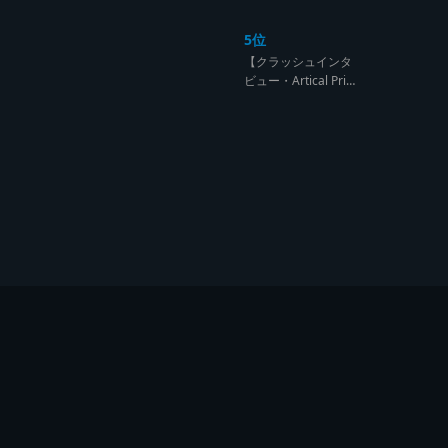
ンド達の宴【レゲエ
サウンド サウンドセ
5位
ッション】
【クラッシュインタ
ビュー・Artical Prid
e】自分を肯定出来
るのは自分が望むも
のでしか成し得ない
【レゲエサウンド W
orld Cup Sound Clas
h サウンドクラッシ
ュ優勝インタビュ
ー】