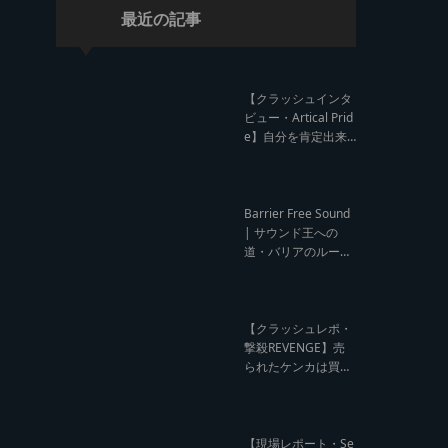
最近の記事
【クラッシュインタ
ビュー・Artical Prid
e】自分を肯定出来
るのは自分が望むも
のでしか成し得ない
【レゲエサウンド W
orld Cup Sound Clas
Barrier Free Sound
h サウンドクラッシ
| サウンド王への
ュ優勝インタビュ
道・バリアのルー
ー】
ツ！大阪レゲエシー
ン【レゲエサウンド
ルーツトーク インタ
ビュー】
【クラッシュレポ・
撃殺REVENGE】売
られたケンカは買う
のが筋！勝利の栄誉
を分かち合ったTFT
【Yard Beat vs Like
A Stream レゲエサ
【現場レポート・Se