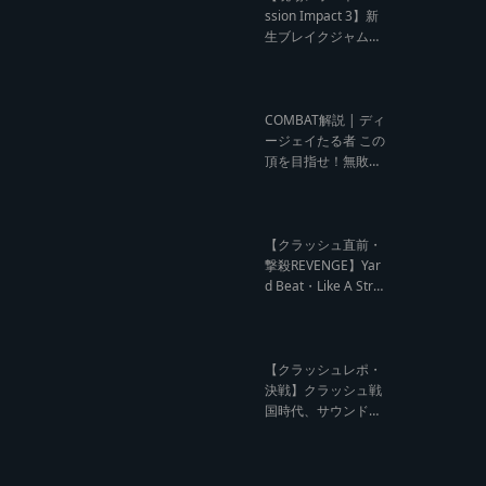
ウンド クラッシュレ
ssion Impact 3】新
ポート】
生ブレイクジャムの
ハーコーな宴！今よ
りも高みへ【レゲエ
サウンド サウンドセ
ッション】
COMBAT解説 | ディ
ージェイたる者 この
頂を目指せ！無敗の
王者 NG HEAD【レ
ゲエ Deejay Clash
インタビュー】
【クラッシュ直前・
撃殺REVENGE】Yar
d Beat・Like A Stre
am編【レゲエサウ
ンド クラッシュ直前
記事】
【クラッシュレポ・
決戦】クラッシュ戦
国時代、サウンド王
になるのは誰だ?【B
arrier Free vs Burn
Down レゲエサウン