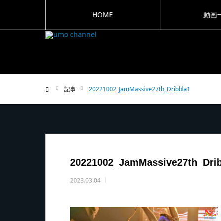
HOME
動画
記事
20221002_JamMassive27th_Dribbla1
ホーム
20221002_JamMassive27th_Drib
2023.03.04