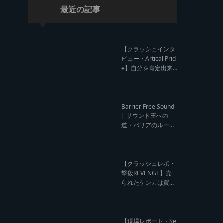
最近の記事
【クラッシュインタ
ビュー・Artical Prid
e】自分を肯定出来
るのは自分が望むも
のでしか成し得ない
【レゲエサウンド W
orld Cup Sound Clas
Barrier Free Sound
h サウンドクラッシ
| サウンド王への
ュ優勝インタビュ
道・バリアのルー
ー】
ツ！大阪レゲエシー
ン【レゲエサウンド
ルーツトーク インタ
ビュー】
【クラッシュレポ・
撃殺REVENGE】売
られたケンカは買う
のが筋！勝利の栄誉
を分かち合ったTFT
【Yard Beat vs Like
A Stream レゲエサ
【現場レポート・Se