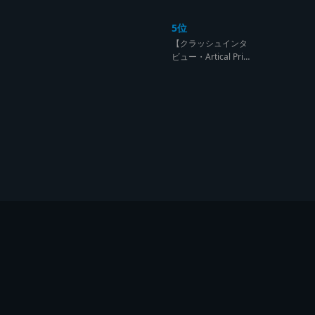
ンド達の宴【レゲエ
サウンド サウンドセ
5位
ッション】
【クラッシュインタ
ビュー・Artical Prid
e】自分を肯定出来
るのは自分が望むも
のでしか成し得ない
【レゲエサウンド W
orld Cup Sound Clas
h サウンドクラッシ
ュ優勝インタビュ
ー】