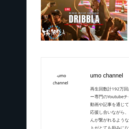
umo channel
再生回数計192万
ー専門のYoutube
動画や記事を通じて
応援し合いながら、
んが繋がれるような
トがとても励みにな