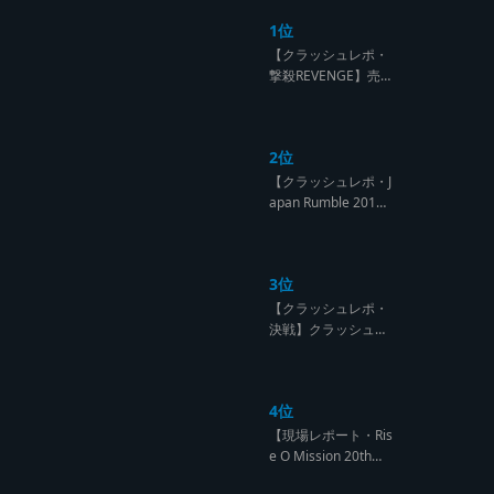
1位
【クラッシュレポ・
撃殺REVENGE】売
られたケンカは買う
のが筋！勝利の栄誉
を分かち合ったTFT
2位
【Yard Beat vs Like
A Stream レゲエサ
【クラッシュレポ・J
ウンド クラッシュレ
apan Rumble 201
ポート】
9】予測不能! 勝者が
ラウンドごとに入れ
替わるハイレベルCL
3位
ASH【レゲエサウン
ド クラッシュレポー
【クラッシュレポ・
ト】
決戦】クラッシュ戦
国時代、サウンド王
になるのは誰だ?【B
arrier Free vs Burn
4位
Down レゲエサウン
ド クラッシュレポー
【現場レポート・Ris
ト】
e O Mission 20th】
OG限定復活!!レジェ