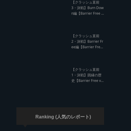
ド クラッシュレポー
【クラッシュ直前
ト】
3・決戦】Burn Dow
n編【Barrier Free v
s Burn Down レゲエ
サウンド クラッシュ
直前インタビュー】
【クラッシュ直前
2・決戦】Barrier Fr
ee編【Barrier Free
vs Burn Down レゲ
エサウンド クラッシ
ュ直前インタビュ
ー】
【クラッシュ直前
1・決戦】因縁の歴
史【Barrier Free vs
Burn Down レゲエ
サウンド サウンドク
ラッシュ】
Ranking (人気のレポート)