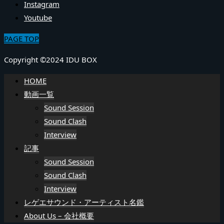
Instagram
Youtube
PAGE TOP
Copyright ©2024 IDU BOX
HOME
動画一覧
Sound Session
Sound Clash
Interview
記事
Sound Session
Sound Clash
Interview
レゲエサウンド・アーティスト名鑑
About Us – 会社概要