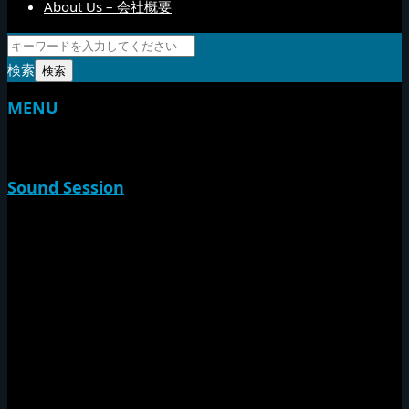
About Us – 会社概要
検索
MENU
TOP
Sound Session
新家山
やすらげん
熱帯夜
Rise O Mission20th
Session Impact
Monday Camp
Tuff Rider
Sound Festival