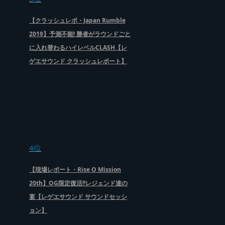
【クラッシュレポ・Japan Rumble
2019】予測不能! 勝者がラウンドごと
に入れ替わるハイレベルCLASH【レ
ゲエサウンド クラッシュレポート】
4位
【現場レポート・Rise O Mission
20th】OG限定復活!!レジェンド達の
宴【レゲエサウンド サウンドセッシ
ョン】