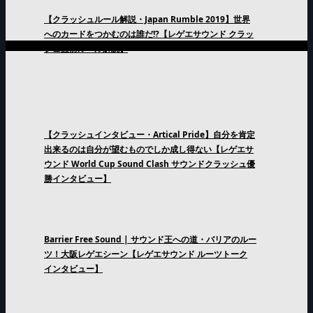
【クラッシュルール解説・Japan Rumble 2019】世界
へのカードをつかむのは誰だ!?【レゲエサウンド クラッ
シュ直前ルール解説】
【クラッシュインタビュー・Artical Pride】自分を肯定
出来るのは自分が望むものでしか成し得ない【レゲエサ
ウンド World Cup Sound Clash サウンドクラッシュ優
勝インタビュー】
Barrier Free Sound | サウンド王への道・バリアのルー
ツ！大阪レゲエシーン【レゲエサウンド ルーツトーク
インタビュー】