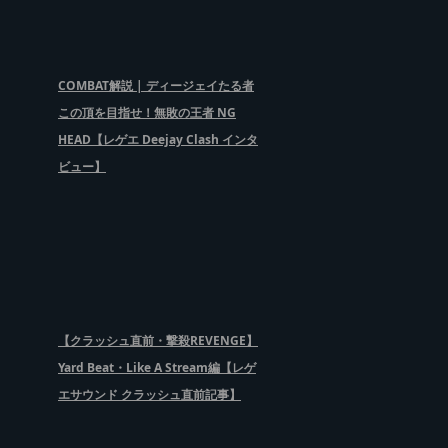
COMBAT解説 | ディージェイたる者
この頂を目指せ！無敗の王者 NG
HEAD【レゲエ Deejay Clash インタ
ビュー】
【クラッシュ直前・撃殺REVENGE】
Yard Beat・Like A Stream編【レゲ
エサウンド クラッシュ直前記事】