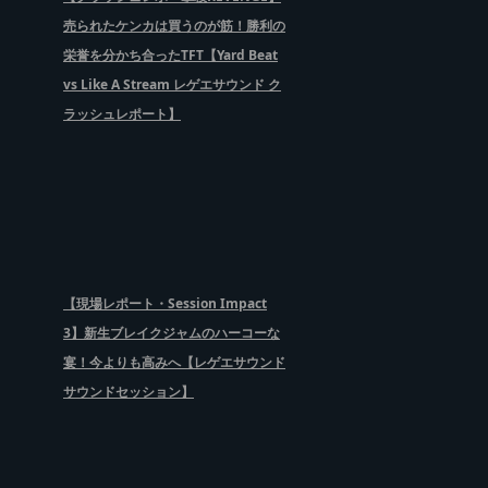
売られたケンカは買うのが筋！勝利の
栄誉を分かち合ったTFT【Yard Beat
vs Like A Stream レゲエサウンド ク
ラッシュレポート】
【現場レポート・Session Impact
3】新生ブレイクジャムのハーコーな
宴！今よりも高みへ【レゲエサウンド
サウンドセッション】