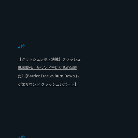
2位
【クラッシュレポ・決戦】クラッシュ
戦国時代、サウンド王になるのは誰
だ?【Barrier Free vs Burn Down レ
ゲエサウンド クラッシュレポート】
3位