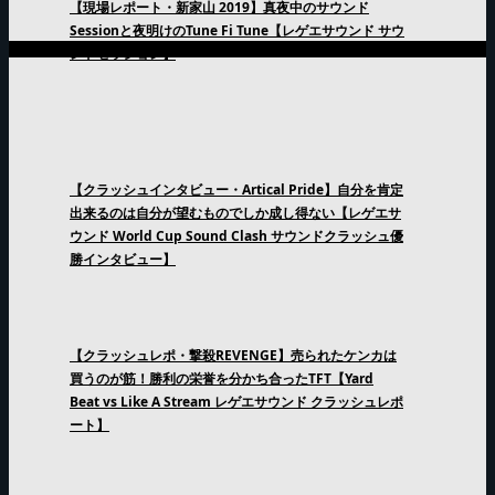
【現場レポート・新家山 2019】真夜中のサウンド
Sessionと夜明けのTune Fi Tune【レゲエサウンド サウ
ンドセッション】
【クラッシュインタビュー・Artical Pride】自分を肯定
出来るのは自分が望むものでしか成し得ない【レゲエサ
ウンド World Cup Sound Clash サウンドクラッシュ優
勝インタビュー】
【クラッシュレポ・撃殺REVENGE】売られたケンカは
買うのが筋！勝利の栄誉を分かち合ったTFT【Yard
Beat vs Like A Stream レゲエサウンド クラッシュレポ
ート】