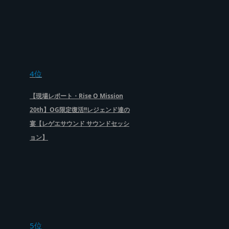
4位
【現場レポート・Rise O Mission
20th】OG限定復活!!レジェンド達の
宴【レゲエサウンド サウンドセッシ
ョン】
5位