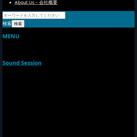
About Us – 会社概要
検索
MENU
TOP
Sound Session
新家山
やすらげん
熱帯夜
Rise O Mission20th
Session Impact
Monday Camp
Tuff Rider
Sound Festival