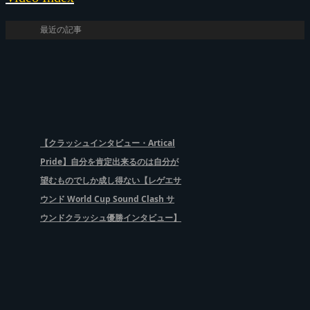
最近の記事
【クラッシュインタビュー・Artical
Pride】自分を肯定出来るのは自分が
望むものでしか成し得ない【レゲエサ
ウンド World Cup Sound Clash サ
ウンドクラッシュ優勝インタビュー】