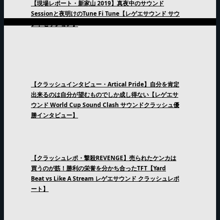
【現場レポート・新家山 2019】真夜中のサウンド
Sessionと夜明けのTune Fi Tune【レゲエサウンド サウ
ンドセッション】
【クラッシュインタビュー・Artical Pride】自分を肯定
出来るのは自分が望むものでしか成し得ない【レゲエサ
ウンド World Cup Sound Clash サウンドクラッシュ優
勝インタビュー】
【クラッシュレポ・撃殺REVENGE】売られたケンカは
買うのが筋！勝利の栄誉を分かち合ったTFT【Yard
Beat vs Like A Stream レゲエサウンド クラッシュレポ
ート】