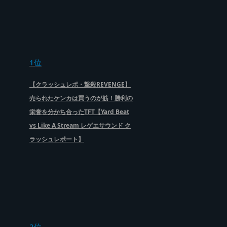
1位
【クラッシュレポ・撃殺REVENGE】
売られたケンカは買うのが筋！勝利の
栄誉を分かち合ったTFT【Yard Beat
vs Like A Stream レゲエサウンド ク
ラッシュレポート】
2位