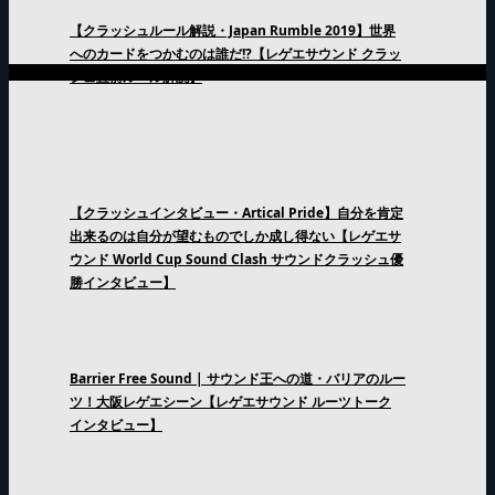
【クラッシュルール解説・Japan Rumble 2019】世界
へのカードをつかむのは誰だ!?【レゲエサウンド クラッ
シュ直前ルール解説】
【クラッシュインタビュー・Artical Pride】自分を肯定
出来るのは自分が望むものでしか成し得ない【レゲエサ
ウンド World Cup Sound Clash サウンドクラッシュ優
勝インタビュー】
Barrier Free Sound | サウンド王への道・バリアのルー
ツ！大阪レゲエシーン【レゲエサウンド ルーツトーク
インタビュー】