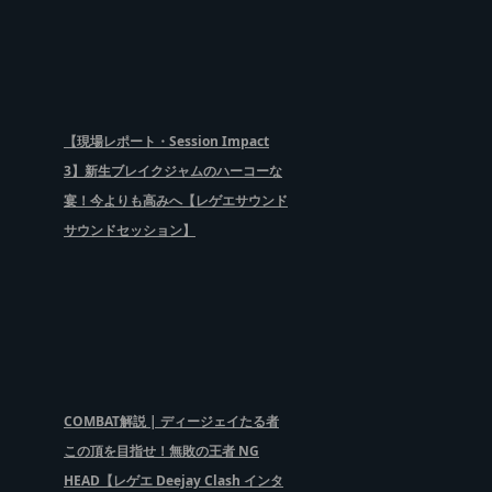
【現場レポート・Session Impact
3】新生ブレイクジャムのハーコーな
宴！今よりも高みへ【レゲエサウンド
サウンドセッション】
COMBAT解説 | ディージェイたる者
この頂を目指せ！無敗の王者 NG
HEAD【レゲエ Deejay Clash インタ