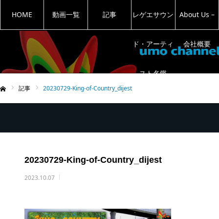
HOME
動画一覧
記事
レゲエサウン
About Us –
ド・アーティ
会社概要
スト名鑑
記事
20230729-King-of-Country_dijest
ム
20230729-King-of-Country_dijest
2023.10.07