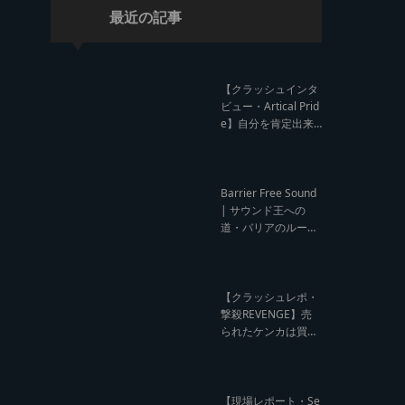
最近の記事
【クラッシュインタ
ビュー・Artical Prid
e】自分を肯定出来
るのは自分が望むも
のでしか成し得ない
【レゲエサウンド W
orld Cup Sound Clas
Barrier Free Sound
h サウンドクラッシ
| サウンド王への
ュ優勝インタビュ
道・バリアのルー
ー】
ツ！大阪レゲエシー
ン【レゲエサウンド
ルーツトーク インタ
ビュー】
【クラッシュレポ・
撃殺REVENGE】売
られたケンカは買う
のが筋！勝利の栄誉
を分かち合ったTFT
【Yard Beat vs Like
A Stream レゲエサ
【現場レポート・Se