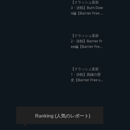
ド クラッシュレポー
【クラッシュ直前
ト】
3・決戦】Burn Dow
n編【Barrier Free v
s Burn Down レゲエ
サウンド クラッシュ
直前インタビュー】
【クラッシュ直前
2・決戦】Barrier Fr
ee編【Barrier Free
vs Burn Down レゲ
エサウンド クラッシ
ュ直前インタビュ
ー】
【クラッシュ直前
1・決戦】因縁の歴
史【Barrier Free vs
Burn Down レゲエ
サウンド サウンドク
ラッシュ】
Ranking (人気のレポート)