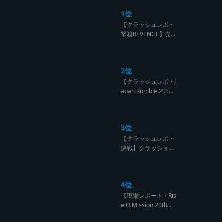
1位
【クラッシュレポ・
撃殺REVENGE】売
られたケンカは買う
のが筋！勝利の栄誉
を分かち合ったTFT
2位
【Yard Beat vs Like
A Stream レゲエサ
【クラッシュレポ・J
ウンド クラッシュレ
apan Rumble 201
ポート】
9】予測不能! 勝者が
ラウンドごとに入れ
替わるハイレベルCL
3位
ASH【レゲエサウン
ド クラッシュレポー
【クラッシュレポ・
ト】
決戦】クラッシュ戦
国時代、サウンド王
になるのは誰だ?【B
arrier Free vs Burn
4位
Down レゲエサウン
ド クラッシュレポー
【現場レポート・Ris
ト】
e O Mission 20th】
OG限定復活!!レジェ