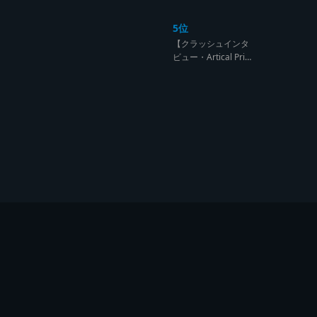
ンド達の宴【レゲエ
サウンド サウンドセ
5位
ッション】
【クラッシュインタ
ビュー・Artical Prid
e】自分を肯定出来
るのは自分が望むも
のでしか成し得ない
【レゲエサウンド W
orld Cup Sound Clas
h サウンドクラッシ
ュ優勝インタビュ
ー】