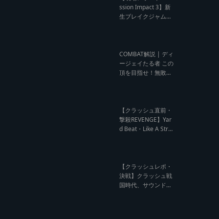
ウンド クラッシュレ
ssion Impact 3】新
ポート】
生ブレイクジャムの
ハーコーな宴！今よ
りも高みへ【レゲエ
サウンド サウンドセ
ッション】
COMBAT解説 | ディ
ージェイたる者 この
頂を目指せ！無敗の
王者 NG HEAD【レ
ゲエ Deejay Clash
インタビュー】
【クラッシュ直前・
撃殺REVENGE】Yar
d Beat・Like A Stre
am編【レゲエサウ
ンド クラッシュ直前
記事】
【クラッシュレポ・
決戦】クラッシュ戦
国時代、サウンド王
になるのは誰だ?【B
arrier Free vs Burn
Down レゲエサウン