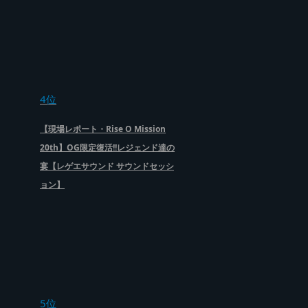
4位
【現場レポート・Rise O Mission
20th】OG限定復活!!レジェンド達の
宴【レゲエサウンド サウンドセッシ
ョン】
5位