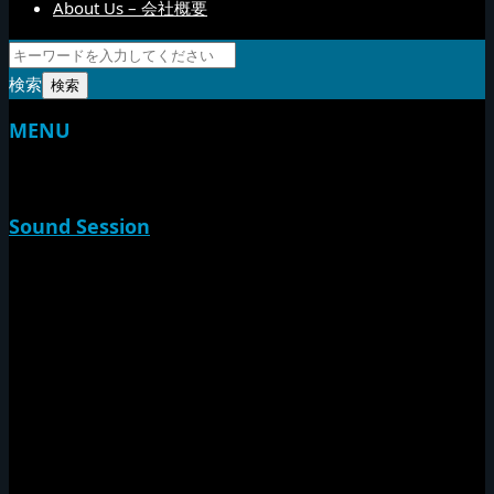
About Us – 会社概要
検索
MENU
TOP
Sound Session
新家山
やすらげん
熱帯夜
Rise O Mission20th
Session Impact
Monday Camp
Tuff Rider
Sound Festival