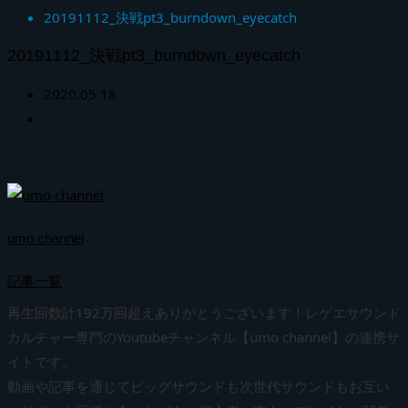
20191112_決戦pt3_burndown_eyecatch
20191112_決戦pt3_burndown_eyecatch
2020.05.18
umo channel
記事一覧
再生回数計192万回超えありがとうございます！レゲエサウンド
カルチャー専門のYoutubeチャンネル【umo channel】の連携サ
イトです。
動画や記事を通じてビッグサウンドも次世代サウンドもお互い