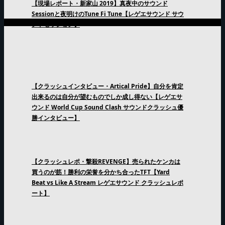
【現場レポート・新家山 2019】真夜中のサウンド
Sessionと夜明けのTune Fi Tune【レゲエサウンド サウ
ンドセッション】
【クラッシュインタビュー・Artical Pride】自分を肯定
出来るのは自分が望むものでしか成し得ない【レゲエサ
ウンド World Cup Sound Clash サウンドクラッシュ優
勝インタビュー】
【クラッシュレポ・撃殺REVENGE】売られたケンカは
買うのが筋！勝利の栄誉を分かち合ったTFT【Yard
Beat vs Like A Stream レゲエサウンド クラッシュレポ
ート】