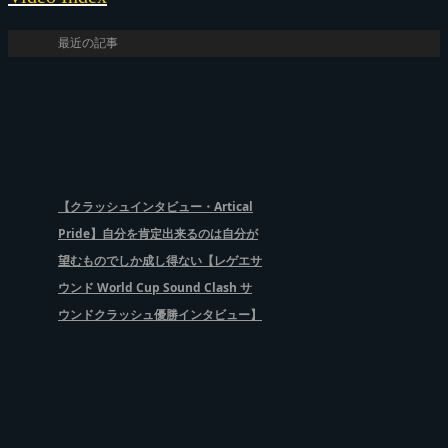
最近の記事
【クラッシュインタビュー・Artical
Pride】自分を肯定出来るのは自分が
望むものでしか成し得ない【レゲエサ
ウンド World Cup Sound Clash サ
ウンドクラッシュ優勝インタビュー】