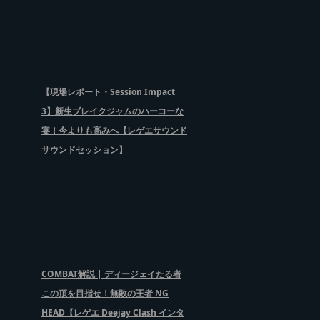
【現場レポート・Session Impact
3】新生ブレイクジャムのハーコーな
宴！今よりも高みへ【レゲエサウンド
サウンドセッション】
COMBAT解説 | ディージェイたる者
この頂を目指せ！無敗の王者 NG
HEAD【レゲエ Deejay Clash インタ