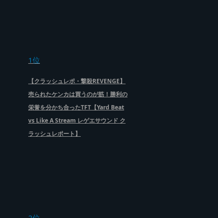
1位
【クラッシュレポ・撃殺REVENGE】
売られたケンカは買うのが筋！勝利の
栄誉を分かち合ったTFT【Yard Beat
vs Like A Stream レゲエサウンド ク
ラッシュレポート】
2位