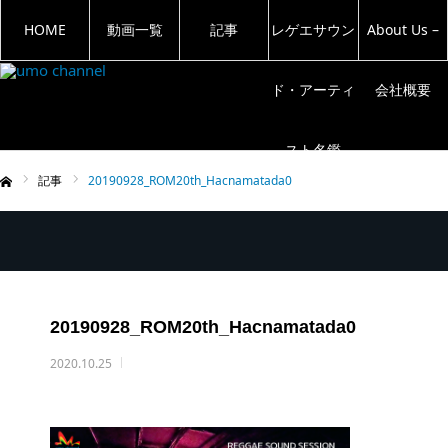
HOME
動画一覧
記事
レゲエサウン
About Us –
ド・アーティ
会社概要
スト名鑑
記事
20190928_ROM20th_Hacnamatada0
ム
20190928_ROM20th_Hacnamatada0
2020.10.25