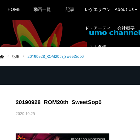
HOME
動画一覧
記事
レゲエサウン
About Us –
ド・アーティ
会社概要
スト名鑑
記事
20190928_ROM20th_SweetSop0
ム
20190928_ROM20th_SweetSop0
2020.10.25