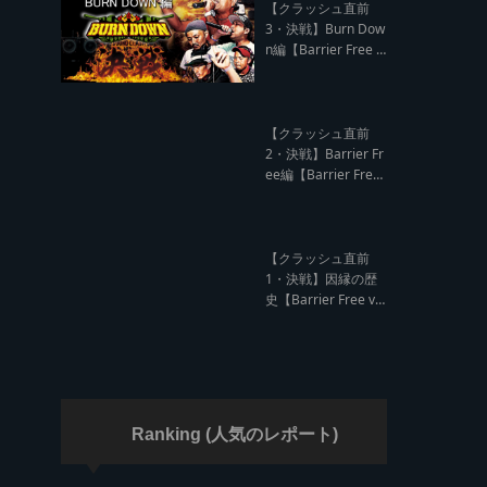
ド クラッシュレポー
【クラッシュ直前
ト】
3・決戦】Burn Dow
n編【Barrier Free v
s Burn Down レゲエ
サウンド クラッシュ
直前インタビュー】
【クラッシュ直前
2・決戦】Barrier Fr
ee編【Barrier Free
vs Burn Down レゲ
エサウンド クラッシ
ュ直前インタビュ
ー】
【クラッシュ直前
1・決戦】因縁の歴
史【Barrier Free vs
Burn Down レゲエ
サウンド サウンドク
ラッシュ】
Ranking (人気のレポート)