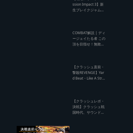
ウンド クラッシュレ
ssion Impact 3】新
ポート】
生ブレイクジャムの
ハーコーな宴！今よ
りも高みへ【レゲエ
サウンド サウンドセ
ッション】
COMBAT解説 | ディ
ージェイたる者 この
頂を目指せ！無敗の
王者 NG HEAD【レ
ゲエ Deejay Clash
インタビュー】
【クラッシュ直前・
撃殺REVENGE】Yar
d Beat・Like A Stre
am編【レゲエサウ
ンド クラッシュ直前
記事】
【クラッシュレポ・
決戦】クラッシュ戦
国時代、サウンド王
になるのは誰だ?【B
arrier Free vs Burn
Down レゲエサウン