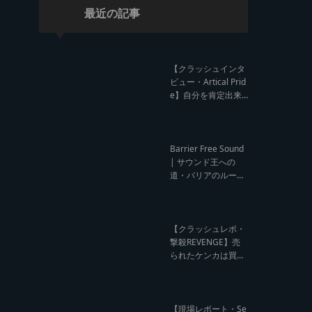
最近の記事
【クラッシュインタ
ビュー・Artical Prid
e】自分を肯定出来
るのは自分が望むも
のでしか成し得ない
【レゲエサウンド W
orld Cup Sound Clas
Barrier Free Sound
h サウンドクラッシ
| サウンド王への
ュ優勝インタビュ
道・バリアのルー
ー】
ツ！大阪レゲエシー
ン【レゲエサウンド
ルーツトーク インタ
ビュー】
【クラッシュレポ・
撃殺REVENGE】売
られたケンカは買う
のが筋！勝利の栄誉
を分かち合ったTFT
【Yard Beat vs Like
A Stream レゲエサ
【現場レポート・Se