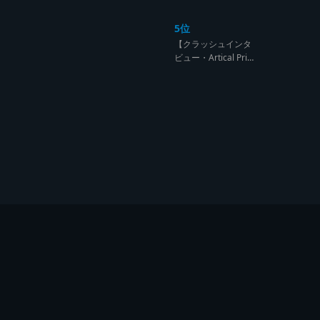
ンド達の宴【レゲエ
サウンド サウンドセ
5位
ッション】
【クラッシュインタ
ビュー・Artical Prid
e】自分を肯定出来
るのは自分が望むも
のでしか成し得ない
【レゲエサウンド W
orld Cup Sound Clas
h サウンドクラッシ
ュ優勝インタビュ
ー】