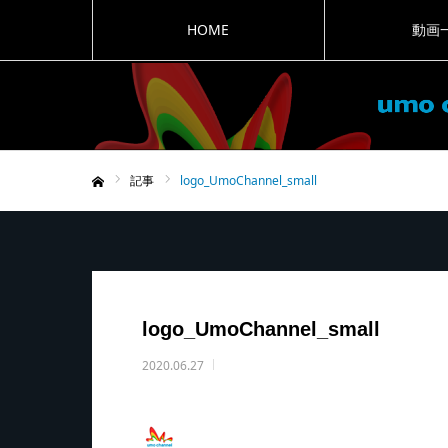
HOME
動画
記事
logo_UmoChannel_small
ホーム
logo_UmoChannel_small
2020.06.27