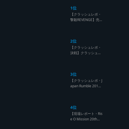
1位
【クラッシュレポ・
撃殺REVENGE】売
られたケンカは買う
のが筋！勝利の栄誉
を分かち合ったTFT
2位
【Yard Beat vs Like
A Stream レゲエサ
【クラッシュレポ・
ウンド クラッシュレ
決戦】クラッシュ戦
ポート】
国時代、サウンド王
になるのは誰だ?【B
arrier Free vs Burn
3位
Down レゲエサウン
ド クラッシュレポー
【クラッシュレポ・J
ト】
apan Rumble 201
9】予測不能! 勝者が
ラウンドごとに入れ
替わるハイレベルCL
4位
ASH【レゲエサウン
ド クラッシュレポー
【現場レポート・Ris
ト】
e O Mission 20th】
OG限定復活!!レジェ