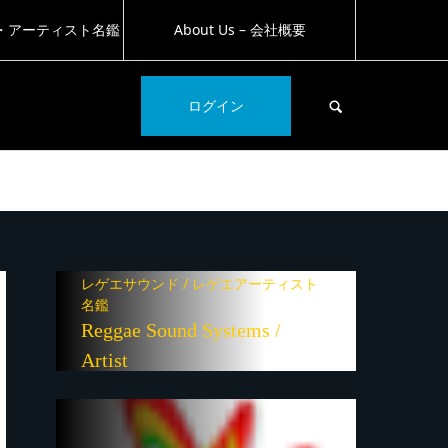
・アーティスト名鑑
About Us – 会社概要
SEARCH
ログイン
レゲエサウンド / レゲエアーティスト
名鑑
Reggae Sound Systems /
Artist