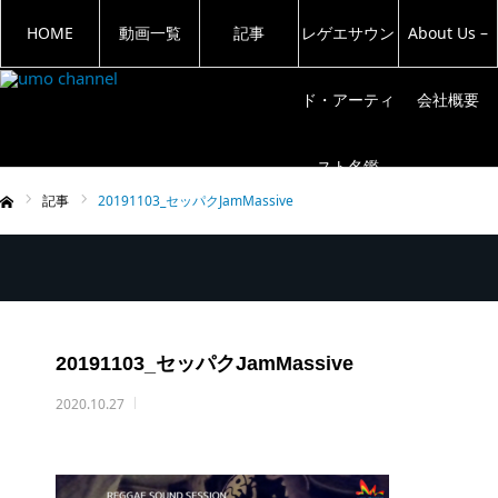
HOME
動画一覧
記事
レゲエサウン
About Us –
ド・アーティ
会社概要
スト名鑑
記事
20191103_セッパクJamMassive
ム
20191103_セッパクJamMassive
2020.10.27