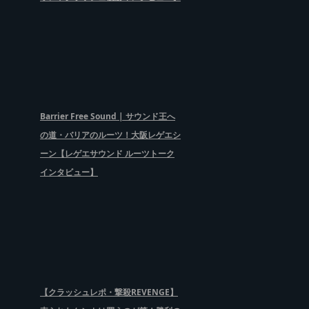
Barrier Free Sound | サウンド王へ
の道・バリアのルーツ！大阪レゲエシ
ーン【レゲエサウンド ルーツトーク
インタビュー】
【クラッシュレポ・撃殺REVENGE】