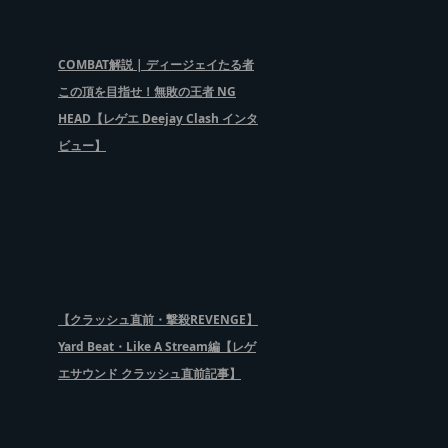
COMBAT解説 | ディージェイたる者
この頂を目指せ！無敗の王者 NG
HEAD【レゲエ Deejay Clash インタ
ビュー】
【クラッシュ直前・撃殺REVENGE】
Yard Beat・Like A Stream編【レゲ
エサウンド クラッシュ直前記事】