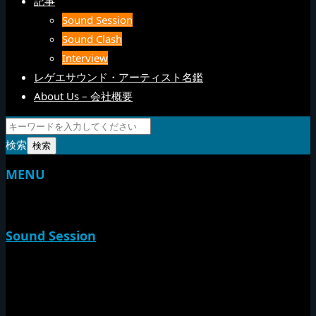
記事
Sound Session
Sound Clash
Interview
レゲエサウンド・アーティスト名鑑
About Us – 会社概要
検索
MENU
TOP
Sound Session
新家山
やすらげん
熱帯夜