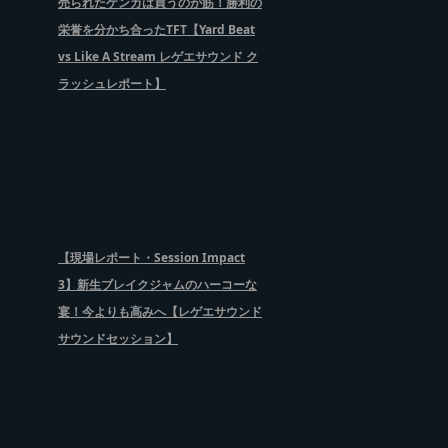
売られたケンカは買うのが筋！勝利の
栄誉を分かち合ったTFT【Yard Beat
vs Like A Stream レゲエサウンド ク
ラッシュレポート】
【現場レポート・Session Impact
3】新生ブレイクジャムのハーコーな
宴！今よりも高みへ【レゲエサウンド
サウンドセッション】