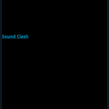
Jam Massive 27th Anniv
泉州Sound Session
King Of Country
Swag Jam
Sound Clash
決戦
Japan Rumble
撃殺
Brooklyn Massacre
Da War Iz On
COMBAT
尼爆CUP
Down Town Sound Clash
Jamrock Cup