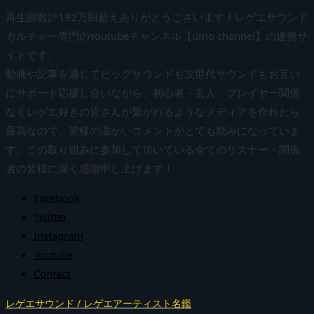
再生回数計192万回超えありがとうございます！レゲエサウンド
カルチャー専門のYoutubeチャンネル【umo channel】の連携サ
イトです。
動画や記事を通じてビッグサウンドも次世代サウンドもお互い
にサポート応援し合いながら、初心者・玄人・プレイヤー関係
なくレゲエ好きの皆さんが繋がれるようなメディアを作れたら
最高なので、皆様の温かいコメントがとても励みになっていま
す。この取り組みに参加して頂いている全てのリスナー・関係
者の皆様に深く感謝申し上げます！
Facebook
Twitter
Instagram
Youtube
Contact
レゲエサウンド / レゲエアーティスト名鑑