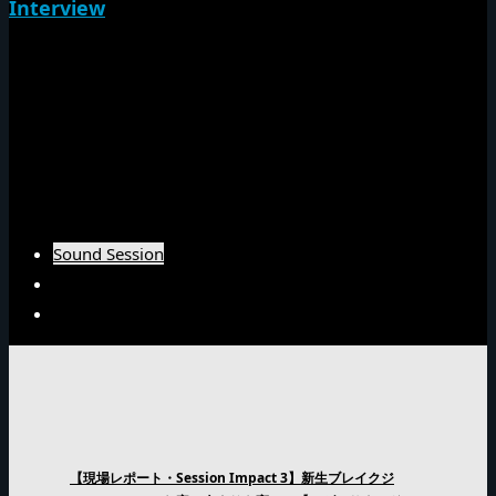
Interview
NG HEADインタビュー
Emperorインタビュー
Barrier Freeインタビュー
Burn Downインタビュー
Fujiyamaインタビュー
Arsenal Japanインタビュー
Sound Session
Sound Clash
Interview
【現場レポート・Session Impact 3】新生ブレイクジ