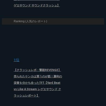
ゲエサウンド サウンドクラッシュ】
Ranking (人気のレポート)
1位
【クラッシュレポ・撃殺REVENGE】
売られたケンカは買うのが筋！勝利の
栄誉を分かち合ったTFT【Yard Beat
vs Like A Stream レゲエサウンド ク
ラッシュレポート】