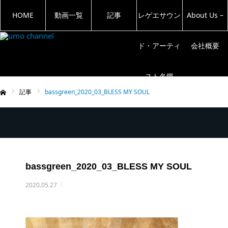
HOME
動画一覧
記事
レゲエサウン
About Us –
ド・アーティ
会社概要
スト名鑑
記事
bassgreen_2020_03_BLESS MY SOUL
ム
bassgreen_2020_03_BLESS MY SOUL
2020.05.27