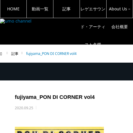
HOME
動画一覧
記事
レゲエサウン
About Us –
ド・アーティ
会社概要
スト名鑑
記事
fujiyama_PON DI CORNER vol4
ム
fujiyama_PON DI CORNER vol4
2020.09.25