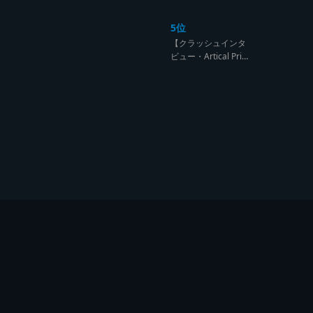
ンド達の宴【レゲエ
サウンド サウンドセ
5位
ッション】
【クラッシュインタ
ビュー・Artical Prid
e】自分を肯定出来
るのは自分が望むも
のでしか成し得ない
【レゲエサウンド W
orld Cup Sound Clas
h サウンドクラッシ
ュ優勝インタビュ
ー】