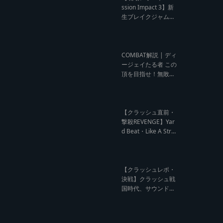
ウンド クラッシュレ
ssion Impact 3】新
ポート】
生ブレイクジャムの
ハーコーな宴！今よ
りも高みへ【レゲエ
サウンド サウンドセ
ッション】
COMBAT解説 | ディ
ージェイたる者 この
頂を目指せ！無敗の
王者 NG HEAD【レ
ゲエ Deejay Clash
インタビュー】
【クラッシュ直前・
撃殺REVENGE】Yar
d Beat・Like A Stre
am編【レゲエサウ
ンド クラッシュ直前
記事】
【クラッシュレポ・
決戦】クラッシュ戦
国時代、サウンド王
になるのは誰だ?【B
arrier Free vs Burn
Down レゲエサウン