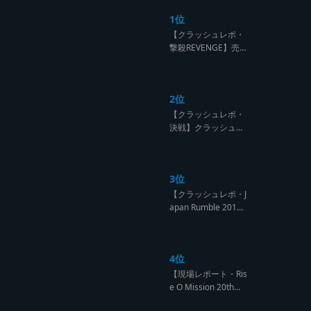
1位
【クラッシュレポ・
撃殺REVENGE】売
られたケンカは買う
のが筋！勝利の栄誉
を分かち合ったTFT
2位
【Yard Beat vs Like
A Stream レゲエサ
【クラッシュレポ・
ウンド クラッシュレ
決戦】クラッシュ戦
ポート】
国時代、サウンド王
になるのは誰だ?【B
arrier Free vs Burn
3位
Down レゲエサウン
ド クラッシュレポー
【クラッシュレポ・J
ト】
apan Rumble 201
9】予測不能! 勝者が
ラウンドごとに入れ
替わるハイレベルCL
4位
ASH【レゲエサウン
ド クラッシュレポー
【現場レポート・Ris
ト】
e O Mission 20th】
OG限定復活!!レジェ