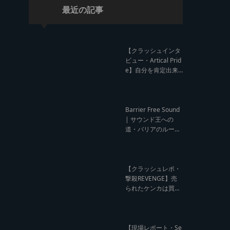
最近の記事
【クラッシュインタ
ビュー・Artical Prid
e】自分を肯定出来
るのは自分が望むも
のでしか成し得ない
【レゲエサウンド W
orld Cup Sound Clas
Barrier Free Sound
h サウンドクラッシ
| サウンド王への
ュ優勝インタビュ
道・バリアのルー
ー】
ツ！大阪レゲエシー
ン【レゲエサウンド
ルーツトーク インタ
ビュー】
【クラッシュレポ・
撃殺REVENGE】売
られたケンカは買う
のが筋！勝利の栄誉
を分かち合ったTFT
【Yard Beat vs Like
A Stream レゲエサ
【現場レポート・Se