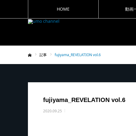
HOME
動画
記事
fujiyama_REVELATION vol.6
ホーム
fujiyama_REVELATION vol.6
2020.09.25