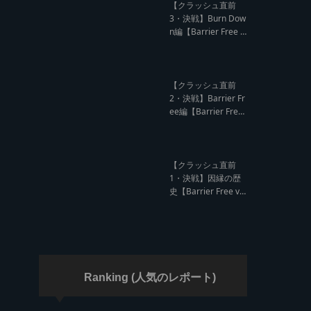
ド クラッシュレポー
【クラッシュ直前
ト】
3・決戦】Burn Dow
n編【Barrier Free v
s Burn Down レゲエ
サウンド クラッシュ
直前インタビュー】
【クラッシュ直前
2・決戦】Barrier Fr
ee編【Barrier Free
vs Burn Down レゲ
エサウンド クラッシ
ュ直前インタビュ
ー】
【クラッシュ直前
1・決戦】因縁の歴
史【Barrier Free vs
Burn Down レゲエ
サウンド サウンドク
ラッシュ】
Ranking (人気のレポート)