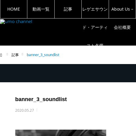
HOME
動画一覧
記事
レゲエサウン
About Us –
ド・アーティ
会社概要
スト名鑑
記事
banner_3_soundlist
ム
banner_3_soundlist
2020.05.27