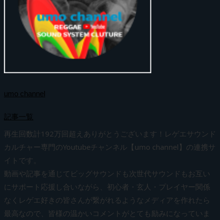
umo channel
記事一覧
再生回数計192万回超えありがとうございます！レゲエサウンド
カルチャー専門のYoutubeチャンネル【umo channel】の連携サ
イトです。
動画や記事を通じてビッグサウンドも次世代サウンドもお互い
にサポート応援し合いながら、初心者・玄人・プレイヤー関係
なくレゲエ好きの皆さんが繋がれるようなメディアを作れたら
最高なので、皆様の温かいコメントがとても励みになっていま