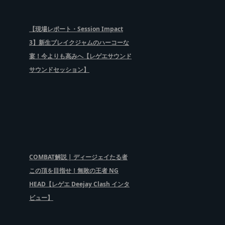
【現場レポート・Session Impact
3】新生ブレイクジャムのハーコーな
宴！今よりも高みへ【レゲエサウンド
サウンドセッション】
COMBAT解説 | ディージェイたる者
この頂を目指せ！無敗の王者 NG
HEAD【レゲエ Deejay Clash インタ
ビュー】