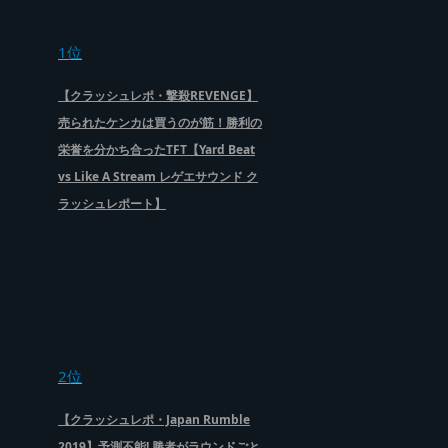
1位
【クラッシュレポ・撃殺REVENGE】
売られたケンカは買うのが筋！勝利の
栄誉を分かち合ったTFT【Yard Beat
vs Like A Stream レゲエサウンド ク
ラッシュレポート】
2位
【クラッシュレポ・Japan Rumble
2019】予測不能! 勝者がラウンドごと