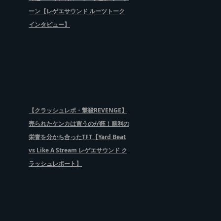
ーン【レゲエサウンド ルーツトーク
インタビュー】
【クラッシュレポ・撃殺REVENGE】
売られたケンカは買うのが筋！勝利の
栄誉を分かち合ったTFT【Yard Beat
vs Like A Stream レゲエサウンド ク
ラッシュレポート】