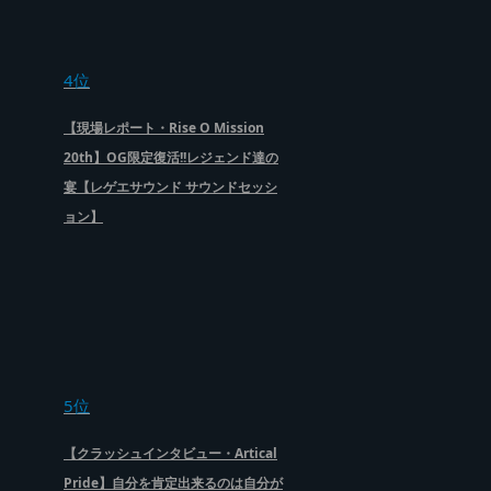
4位
【現場レポート・Rise O Mission
20th】OG限定復活!!レジェンド達の
宴【レゲエサウンド サウンドセッシ
ョン】
5位
【クラッシュインタビュー・Artical
Pride】自分を肯定出来るのは自分が