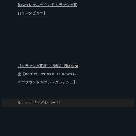
Down レゲエサウンド クラッシュ直
前インタビュー】
【クラッシュ直前1・決戦】因縁の歴
史【Barrier Free vs Burn Down レ
ゲエサウンド サウンドクラッシュ】
Ranking (人気のレポート)