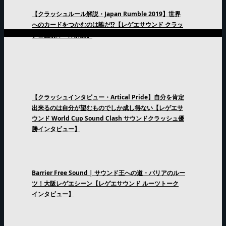
【クラッシュルール解説・Japan Rumble 2019】世界
へのカードをつかむのは誰だ!?【レゲエサウンド クラッ
シュ直前ルール解説】
【クラッシュインタビュー・Artical Pride】自分を肯定
出来るのは自分が望むものでしか成し得ない【レゲエサ
ウンド World Cup Sound Clash サウンドクラッシュ優
勝インタビュー】
Barrier Free Sound | サウンド王への道・バリアのルー
ツ！大阪レゲエシーン【レゲエサウンド ルーツトーク
インタビュー】