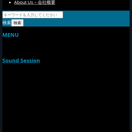
About Us – 会社概要
検索
MENU
TOP
Sound Session
新家山
やすらげん
熱帯夜
Rise O Mission20th
Session Impact
Monday Camp
Tuff Rider
Sound Festival