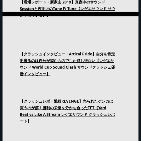
【現場レポート・新家山 2019】真夜中のサウンド
Sessionと夜明けのTune Fi Tune【レゲエサウンド サウ
ンドセッション】
【クラッシュインタビュー・Artical Pride】自分を肯定
出来るのは自分が望むものでしか成し得ない【レゲエサ
ウンド World Cup Sound Clash サウンドクラッシュ優
勝インタビュー】
【クラッシュレポ・撃殺REVENGE】売られたケンカは
買うのが筋！勝利の栄誉を分かち合ったTFT【Yard
Beat vs Like A Stream レゲエサウンド クラッシュレポ
ート】