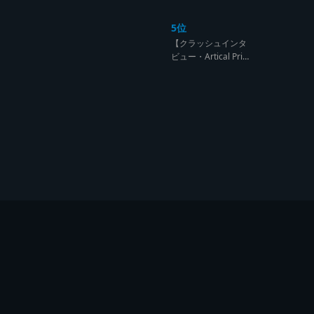
ンド達の宴【レゲエ
サウンド サウンドセ
5位
ッション】
【クラッシュインタ
ビュー・Artical Prid
e】自分を肯定出来
るのは自分が望むも
のでしか成し得ない
【レゲエサウンド W
orld Cup Sound Clas
h サウンドクラッシ
ュ優勝インタビュ
ー】