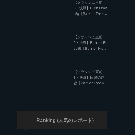
ド クラッシュレポー
【クラッシュ直前
ト】
3・決戦】Burn Dow
n編【Barrier Free v
s Burn Down レゲエ
サウンド クラッシュ
直前インタビュー】
【クラッシュ直前
2・決戦】Barrier Fr
ee編【Barrier Free
vs Burn Down レゲ
エサウンド クラッシ
ュ直前インタビュ
ー】
【クラッシュ直前
1・決戦】因縁の歴
史【Barrier Free vs
Burn Down レゲエ
サウンド サウンドク
ラッシュ】
Ranking (人気のレポート)