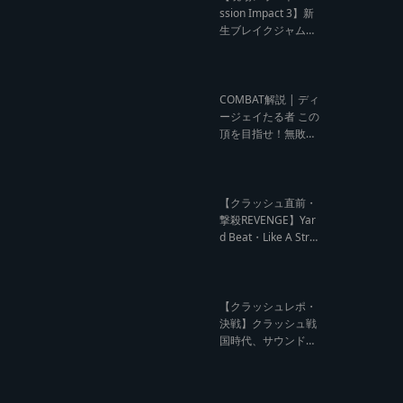
ウンド クラッシュレ
ssion Impact 3】新
ポート】
生ブレイクジャムの
ハーコーな宴！今よ
りも高みへ【レゲエ
サウンド サウンドセ
ッション】
COMBAT解説 | ディ
ージェイたる者 この
頂を目指せ！無敗の
王者 NG HEAD【レ
ゲエ Deejay Clash
インタビュー】
【クラッシュ直前・
撃殺REVENGE】Yar
d Beat・Like A Stre
am編【レゲエサウ
ンド クラッシュ直前
記事】
【クラッシュレポ・
決戦】クラッシュ戦
国時代、サウンド王
になるのは誰だ?【B
arrier Free vs Burn
Down レゲエサウン