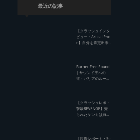
最近の記事
【クラッシュインタ
ビュー・Artical Prid
e】自分を肯定出来
るのは自分が望むも
のでしか成し得ない
【レゲエサウンド W
orld Cup Sound Clas
Barrier Free Sound
h サウンドクラッシ
| サウンド王への
ュ優勝インタビュ
道・バリアのルー
ー】
ツ！大阪レゲエシー
ン【レゲエサウンド
ルーツトーク インタ
ビュー】
【クラッシュレポ・
撃殺REVENGE】売
られたケンカは買う
のが筋！勝利の栄誉
を分かち合ったTFT
【Yard Beat vs Like
A Stream レゲエサ
【現場レポート・Se