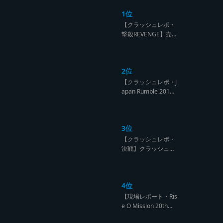
1位
【クラッシュレポ・
撃殺REVENGE】売
られたケンカは買う
のが筋！勝利の栄誉
を分かち合ったTFT
2位
【Yard Beat vs Like
A Stream レゲエサ
【クラッシュレポ・J
ウンド クラッシュレ
apan Rumble 201
ポート】
9】予測不能! 勝者が
ラウンドごとに入れ
替わるハイレベルCL
3位
ASH【レゲエサウン
ド クラッシュレポー
【クラッシュレポ・
ト】
決戦】クラッシュ戦
国時代、サウンド王
になるのは誰だ?【B
arrier Free vs Burn
4位
Down レゲエサウン
ド クラッシュレポー
【現場レポート・Ris
ト】
e O Mission 20th】
OG限定復活!!レジェ