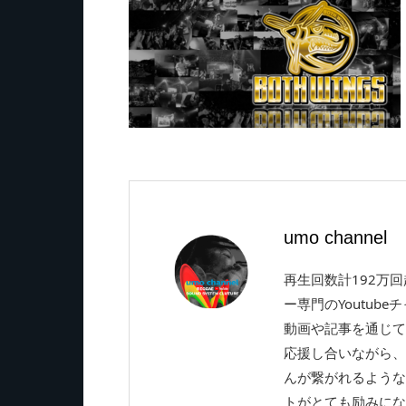
umo channel
再生回数計192万
ー専門のYoutube
動画や記事を通じて
応援し合いながら、
んが繋がれるような
トがとても励みにな