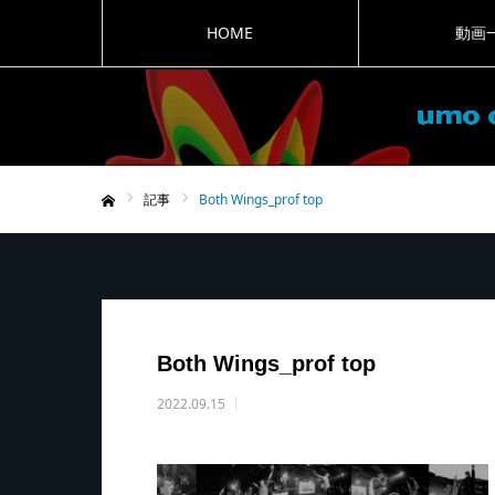
HOME
動画
記事
Both Wings_prof top
ホーム
Both Wings_prof top
2022.09.15