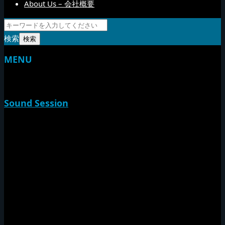
About Us – 会社概要
検索
MENU
TOP
Sound Session
新家山
やすらげん
熱帯夜
Rise O Mission20th
Session Impact
Monday Camp
Tuff Rider
Sound Festival