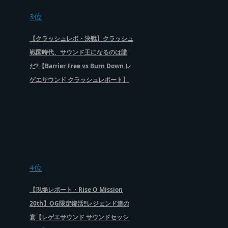
3位
【クラッシュレポ・決戦】クラッシュ
戦国時代、サウンド王になるのは誰
だ?【Barrier Free vs Burn Down レ
ゲエサウンド クラッシュレポート】
4位
【現場レポート・Rise O Mission
20th】OG限定復活!!レジェンド達の
宴【レゲエサウンド サウンドセッシ