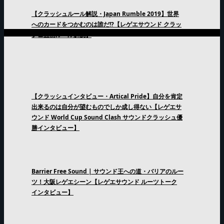
【クラッシュルール解説・Japan Rumble 2019】世界
へのカードをつかむのは誰だ!?【レゲエサウンド クラッ
シュ直前ルール解説】
【クラッシュインタビュー・Artical Pride】自分を肯定
出来るのは自分が望むものでしか成し得ない【レゲエサ
ウンド World Cup Sound Clash サウンドクラッシュ優
勝インタビュー】
Barrier Free Sound | サウンド王への道・バリアのルー
ツ！大阪レゲエシーン【レゲエサウンド ルーツトーク
インタビュー】