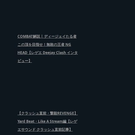
COMBAT解説 | ディージェイたる者
この頂を目指せ！無敗の王者 NG
HEAD【レゲエ Deejay Clash インタ
ビュー】
【クラッシュ直前・撃殺REVENGE】
Yard Beat・Like A Stream編【レゲ
エサウンド クラッシュ直前記事】