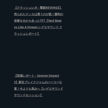
【クラッシュレポ・撃殺REVENGE】
売られたケンカは買うのが筋！勝利の
栄誉を分かち合ったTFT【Yard Beat
vs Like A Stream レゲエサウンド ク
ラッシュレポート】
【現場レポート・Session Impact
3】新生ブレイクジャムのハーコーな
宴！今よりも高みへ【レゲエサウンド
サウンドセッション】