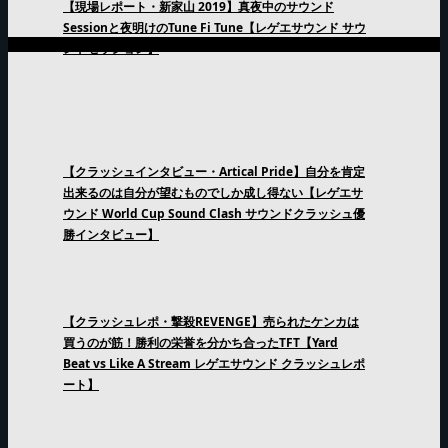
【現場レポート・新家山 2019】真夜中のサウンド
Sessionと夜明けのTune Fi Tune【レゲエサウンド サウ
ンドセッション】
【クラッシュインタビュー・Artical Pride】自分を肯定
出来るのは自分が望むものでしか成し得ない【レゲエサ
ウンド World Cup Sound Clash サウンドクラッシュ優
勝インタビュー】
【クラッシュレポ・撃殺REVENGE】売られたケンカは
買うのが筋！勝利の栄誉を分かち合ったTFT【Yard
Beat vs Like A Stream レゲエサウンド クラッシュレポ
ート】