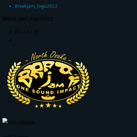
BreakJam_logo2022
BreakJam_logo2022
2022.11.20
umo channel