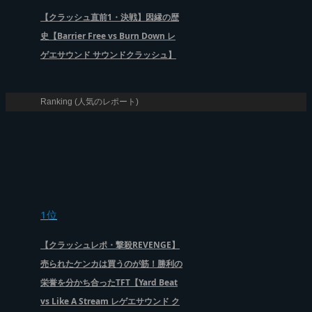
【クラッシュ直前1・決戦】因縁の歴
史【Barrier Free vs Burn Down レ
ゲエサウンド サウンドクラッシュ】
Ranking (人気のレポート)
1位
【クラッシュレポ・撃殺REVENGE】
売られたケンカは買うのが筋！勝利の
栄誉を分かち合ったTFT【Yard Beat
vs Like A Stream レゲエサウンド ク