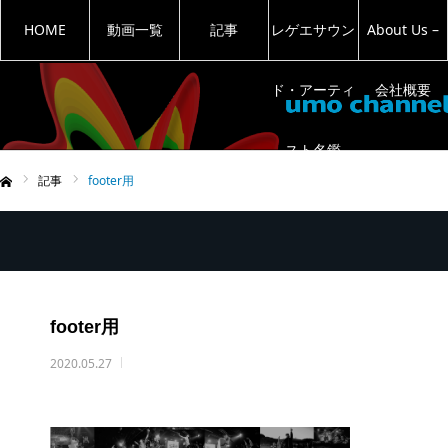
HOME
動画一覧
記事
レゲエサウン
About Us –
ド・アーティ
会社概要
スト名鑑
記事
footer用
ム
footer用
2020.05.27