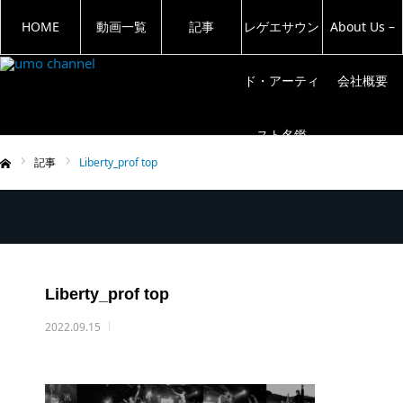
HOME
動画一覧
記事
レゲエサウン
About Us –
ド・アーティ
会社概要
スト名鑑
記事
Liberty_prof top
ム
Liberty_prof top
2022.09.15