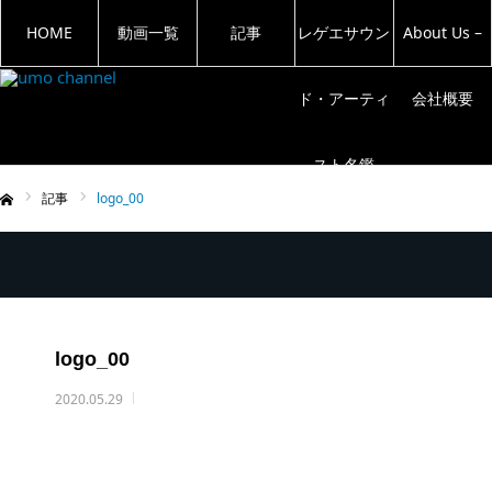
HOME
動画一覧
記事
レゲエサウン
About Us –
ド・アーティ
会社概要
スト名鑑
記事
logo_00
ム
logo_00
2020.05.29